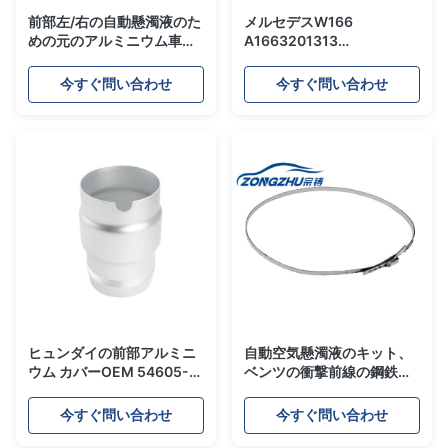
前部左/右の自動懸濁液のた
メルセデスW166
めの元のアルミニウム車カ
A1663201313
バーはヒュンダイ2008-
A1663201313
2013 54605-3M505に衝
1663201413
今すぐ問い合わせ
今すぐ問い合わせ
撃を与えます
A1663201413のための前
部左の空気懸濁液ばねの空
気衝撃の修理用キット
ヒュンダイの前部アルミニ
自動空気懸濁液のキット、
ウム カバーOEM 54605-
ベンツの衝撃前線の鋼鉄タ
3M505 54606-3M505の
イA2203202438
ための前部左/右の空気衝撃
今すぐ問い合わせ
今すぐ問い合わせ
の修理用キット