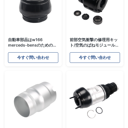
自動車部品はw166
前部空気衝撃の修理用キッ
merceds-bensのための衝
ト/空気のばねモジュール
撃の修理用キットをw166
W211 A 211320
A1643201204
6113/A2113206013
今すぐ問い合わせ
今すぐ問い合わせ
A2213201704乾燥します