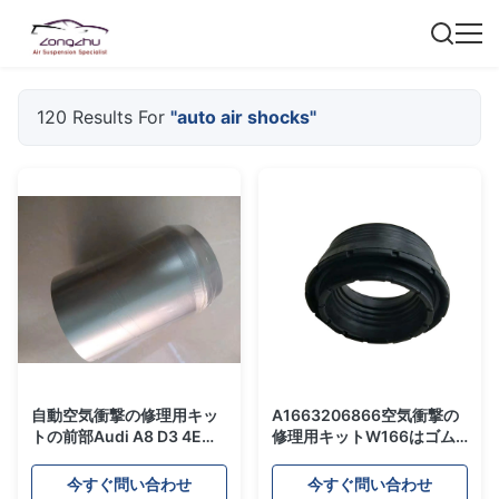
120 Results For
"auto air shocks"
自動空気衝撃の修理用キッ
A1663206866空気衝撃の
トの前部Audi A8 D3 4E
修理用キットW166はゴム
（2002-2010年）のための
製土台/自動予備品を下げま
アルミニウム カバーOEM
す
今すぐ問い合わせ
今すぐ問い合わせ