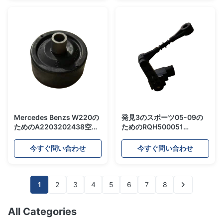
Mercedes Benzs W220の
発見3のスポーツ05-09の
ためのA2203202438空気
ためのRQH500051
懸濁液の修理用キットの空
RQH500052の空気衝撃の
気衝撃吸収材の前部上の台
修理用キットのつり下げ高
今すぐ問い合わせ
今すぐ問い合わせ
紙
さセンサー
1
2
3
4
5
6
7
8
All Categories