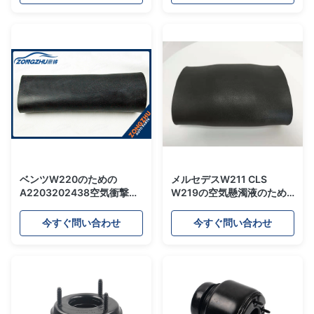
4E0616001G
ベンツW220のための
メルセデスW211 CLS
A2203202438空気衝撃の
W219の空気懸濁液のため
修理用キットはラバー・ブ
の空気衝撃吸収材の空気袖
ッシュ アイソレーターを下
のゴム製ぼうこう
今すぐ問い合わせ
今すぐ問い合わせ
げます