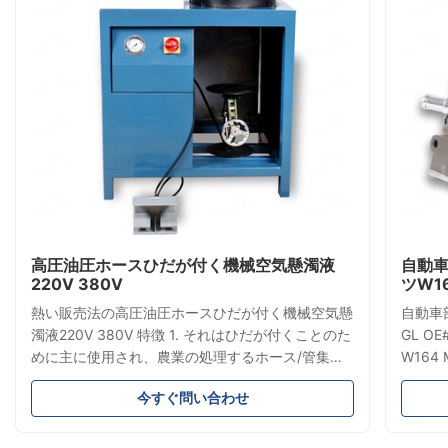
高圧油圧ホースひだが付く機械空気懸濁液
自動車
220V 380V
ツW16
熱い販売法の高圧油圧ホースひだが付く機械空気懸
自動車
濁液220V 380V 特徴 1. それはひだが付くことのた
GL O
めに主に使用され、農業の処理するホース/管集ま
W164
っているいろいろな種類の高圧産業ホース/管オイ
機ポンプ4
今すぐ問い合わせ
ルの機械工学で集まっているホース/管を処理しま
☆ OEM
す。機械は空気懸濁液ばね、空気懸濁液の衝撃の間
A1643
ひだが付くことで広く利用されています、重量で低
A1643