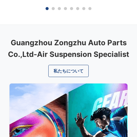
雑音そしてより軽い。 2 . 私達はprovide220Vおよ
A1643
び異なった国の条件のための380ボルトの入力電圧
W164 
できます 3 . 特別なポンプ設計、速いひだが付くこ
550 2
とおよび簡単な操作および容易な維持。 4 . 技術的
な効果の最適の組合せおよび経済的な利益は設計死
にま...
Guangzhou Zongzhu Auto Parts
Co.,Ltd-Air Suspension Specialist
私たちについて