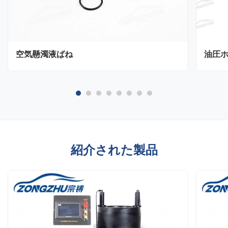
空気懸濁液ばね
油圧
紹介された製品