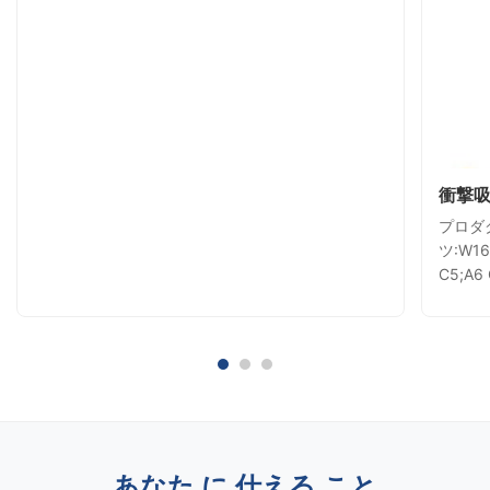
衝撃
プロダ
ツ:W16
C5;A
L322
ガー:X
あなた に 仕える こと