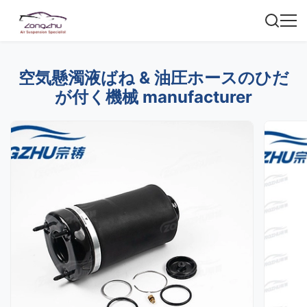
空気懸濁液ばね & 油圧ホースのひだ
が付く機械 manufacturer