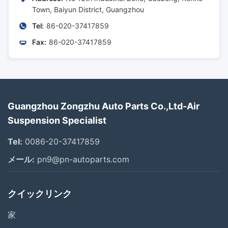
Town, Baiyun District, Guangzhou
Tel:
86-020-37417859
Fax:
86-020-37417859
Guangzhou Zongzhu Auto Parts Co.,Ltd-Air
Suspension Specialist
Tel:
0086-20-37417859
メール:
pn9@pn-autoparts.com
クイックリンク
家