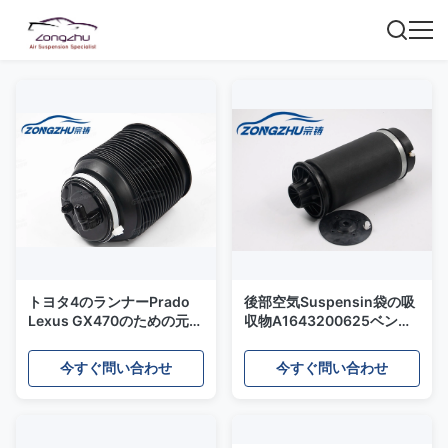
トヨタ4のランナーPrado
後部空気Suspensin袋の吸
Lexus GX470のための元の
収物A1643200625ベンツ
標準サイズの空気懸濁液ば
W164 MLの空気ばね
ね
今すぐ問い合わせ
今すぐ問い合わせ