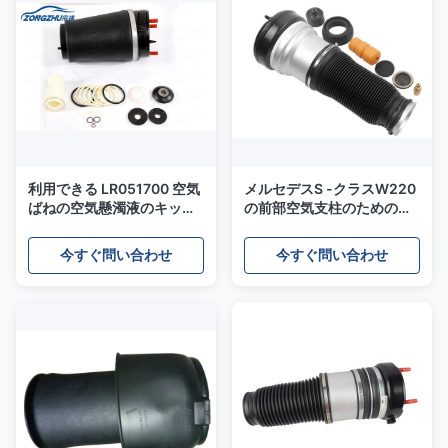
利用できる LR051700 空気
メルセデスS -クラスW220
ばねの空気懸濁液のキット
の前部空気支柱のための
ISO9001 のサンプル
A2203202438空気うなり
声袋
今すぐ問い合わせ
今すぐ問い合わせ