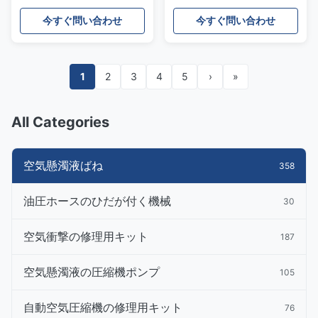
A2053200825を袋に入れ
A2053200825を袋に入れ
る
る
今すぐ問い合わせ
今すぐ問い合わせ
1
2
3
4
5
›
»
All Categories
空気懸濁液ばね
358
油圧ホースのひだが付く機械
30
空気衝撃の修理用キット
187
空気懸濁液の圧縮機ポンプ
105
自動空気圧縮機の修理用キット
76