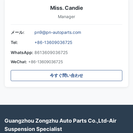
Miss. Candie
Manager
メール:
pn9@pn-autoparts.com
Tel:
+86-13609036725
WhatsApp:
8613609036725
WeChat:
+86-13609036725
今すぐ問い合わせ
Guangzhou Zongzhu Auto Parts Co.,Ltd-Air
Suspension Specialist