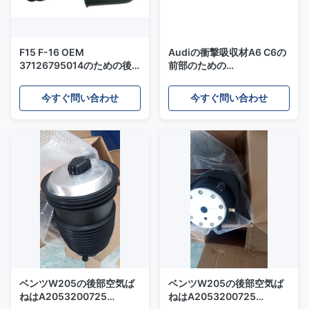
F15 F-16 OEM
Audiの衝撃吸収材A6 C6の
37126795014のための後
前部のための
部右の空気懸濁液ばね1年の
4F0616039AA
保証
4F0616040AAの空気懸濁
今すぐ問い合わせ
今すぐ問い合わせ
液ばね
ベンツW205の後部空気ば
ベンツW205の後部空気ば
ねはA2053200725
ねはA2053200725