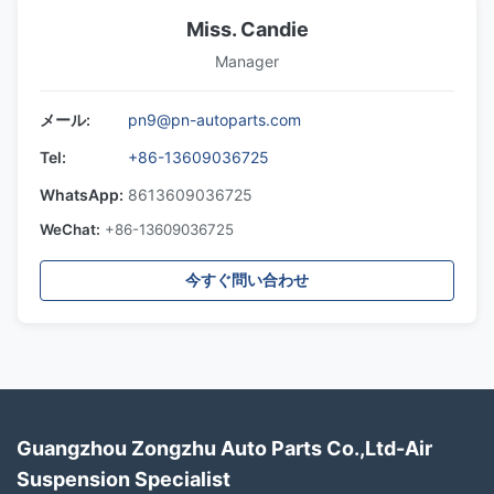
Miss. Candie
Manager
メール:
pn9@pn-autoparts.com
Tel:
+86-13609036725
WhatsApp:
8613609036725
WeChat:
+86-13609036725
今すぐ問い合わせ
Guangzhou Zongzhu Auto Parts Co.,Ltd-Air
Suspension Specialist