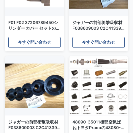
F01 F02 37206789450シ
ジャガーの前部衝撃吸収材
リンダー カバー セットのた
F038609003 C2C41339
めの自動車空気圧縮機の修
C2C41349のための小さい
理用キット
ゴム製空気懸濁液の修理用
今すぐ問い合わせ
今すぐ問い合わせ
キット
ジャガーの前部衝撃吸収材
48090-35011後部空気ば
F038609003 C2C41339
ねトヨタPradoの48080-