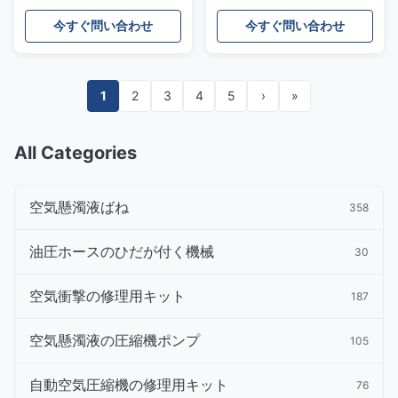
C2C41349のための空気懸
35011衝撃吸収材のゴム
濁液の修理用キットの小さ
今すぐ問い合わせ
今すぐ問い合わせ
いゴム
1
2
3
4
5
›
»
All Categories
空気懸濁液ばね
358
油圧ホースのひだが付く機械
30
空気衝撃の修理用キット
187
空気懸濁液の圧縮機ポンプ
105
自動空気圧縮機の修理用キット
76