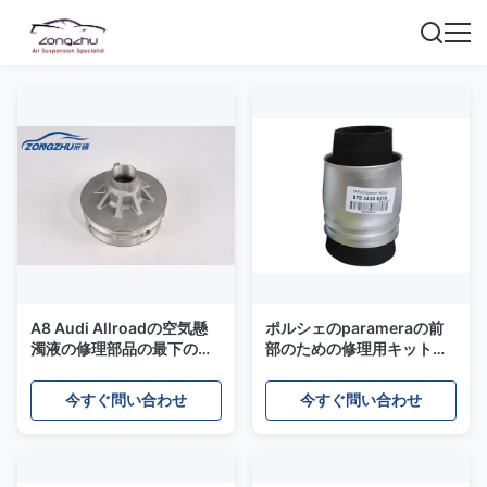
A8 Audi Allroadの空気懸
ポルシェのparameraの前
濁液の修理部品の最下の基
部のための修理用キットは
礎アルミニウム保証12か月
半分97034305115
の
97034305215にひだを付
今すぐ問い合わせ
今すぐ問い合わせ
けました