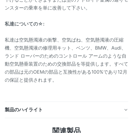
ンスターの乗車を単に改善して下さい。
私達についての☆:
私達は空気懸濁液の衝撃、空気ばね、空気懸濁液の圧縮
機、空気懸濁液の修理用キット、ベンツ、BMW、Audi、
ランド ローバーのためのコントロール アームのような自
動空気懸垂装置のための交換部品を等提供します。すべて
の部品は元のOEMの部品と互換性がある100%であり12月
の保証と提供されます。
製品のハイライト
BMW E65/E66 37126785537の後部ゴム リングのための
関連製品
空気懸濁液の衝撃の修理用キット ☆の詳細な説明: 製品