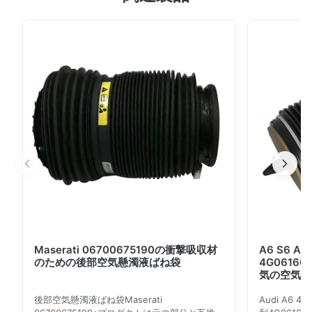
名: 空気懸濁液の修理用キット OEM NO:
37126785537;37126785537
37126785538;37126785538
37126785535;37126785535
37126785536;37126785536 モデルNO:
37126785537;37126785537
37126785538;37126785538
37126785535;37126785535
37126785536;37126785536 適用: BMW E65 ...
Maserati 06700675190の衝撃吸収材
A6 S6 
のための後部空気懸濁液ばね袋
4G06160
気の空気懸
後部空気懸濁液ばね袋Maserati
Audi A6 4G