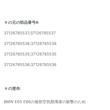
BMW E65 E66の後部空気懸
適用:
濁液の衝撃
☆の元の部品番号#:
位置:
後部Left&Right
37126785537;37126785537
アルミニウム、鋼鉄、良質の
材料:
37126785538;37126785538
ゴム
37126785535;37126785535
保証:
12か月
37126785536;37126785536
MOQ:
10 PC
サンプル:
利用できる
☆の塗布:
受渡し時間:
3-5日
信頼できる質、競争価格
BMW E65 E66の後部空気懸濁液の衝撃のため
利点:
速い配達、安全な支払モード