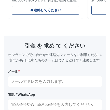
06700675190•プロダクトは元の部分と互換性
利4G061600
がある100%です。 プロダクト: 空気ばね及び
のためのエア
エアー バッグ OEM NO: 06700675190 モデ
名前: 空気
今連絡してください
ルNO: 06700675190 位置: 後部 プロダクト状
のばね/エア
態: 真新しい MOQ: 1部分 サンプル: 利用でき
ができます: A
る 利点 良質、競争価格 •製品品質の保証:
4G061600
1.Quality保証:12か月販売サービスの後であな
鉄。 保証: 1
たの保証する2.Howか。 1) 生産の間のそして
日。 支払の
生産の後の厳密な点検プロシージャ 2) 私達の
ン、Paypal
プロダクトおよび良い状態で包装を保障するた
D/P、.etc 
引金 を 求め て ください
めに郵送物の前にプロダクトを再確認して下さ
い 3) ...
オンラインで問い合わせの連絡先フォームをご利用ください.
質問があれば,私たちのチームはできるだけ早く連絡します.
メール
*
電話 / WhatsApp