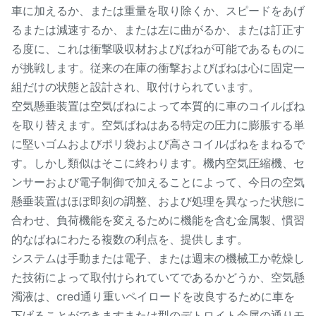
車に加えるか、または重量を取り除くか、スピードをあげ
るまたは減速するか、または左に曲がるか、または訂正す
る度に、これは衝撃吸収材およびばねが可能であるものに
が挑戦します。従来の在庫の衝撃およびばねは心に固定一
組だけの状態と設計され、取付けられています。
空気懸垂装置は空気ばねによって本質的に車のコイルばね
を取り替えます。空気ばねはある特定の圧力に膨脹する単
に堅いゴムおよびポリ袋および高さコイルばねをまねるで
す。しかし類似はそこに終わります。機内空気圧縮機、セ
ンサーおよび電子制御で加えることによって、今日の空気
懸垂装置はほぼ即刻の調整、および処理を異なった状態に
合わせ、負荷機能を変えるために機能を含む金属製、慣習
的なばねにわたる複数の利点を、提供します。
システムは手動または電子、または週末の機械工か乾燥し
た技術によって取付けられていてであるかどうか、空気懸
濁液は、cred通り重いペイロードを改良するために車を
下げることができますまたは型のデトロイト金属の通りモ