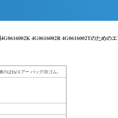
の後部権利4G0616002K 4G0616002R 4G0616002
のばね/エアー バッグ/次ゴム。