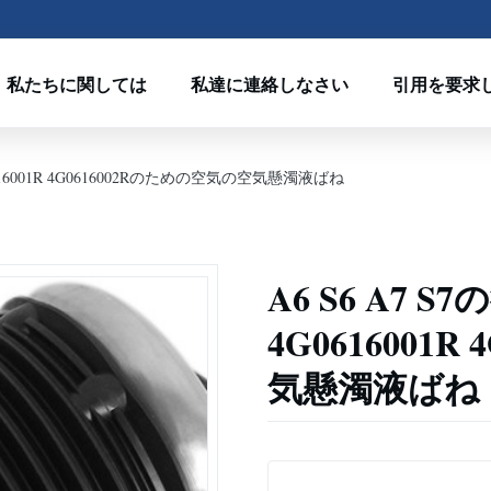
私たちに関しては
私達に連絡しなさい
引用を要求
616001R 4G0616002Rのための空気の空気懸濁液ばね
A6 S6 A7
4G0616001
気懸濁液ばね