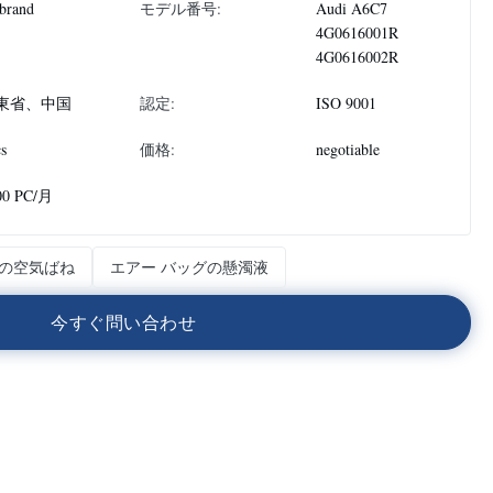
brand
モデル番号:
Audi A6C7
4G0616001R
4G0616002R
東省、中国
認定:
ISO 9001
s
価格:
negotiable
00 PC/月
の空気ばね
エアー バッグの懸濁液
今
す
ぐ
問
い
合
わ
せ