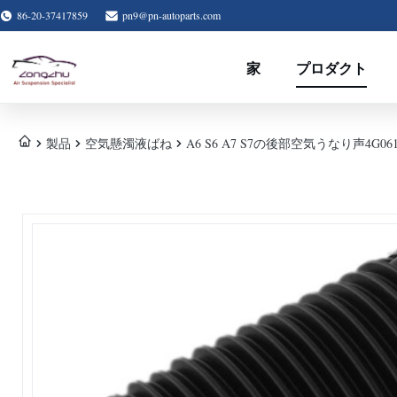
86-20-37417859
pn9@pn-autoparts.com
家
プロダクト
製品
空気懸濁液ばね
A6 S6 A7 S7の後部空気うなり声4G0