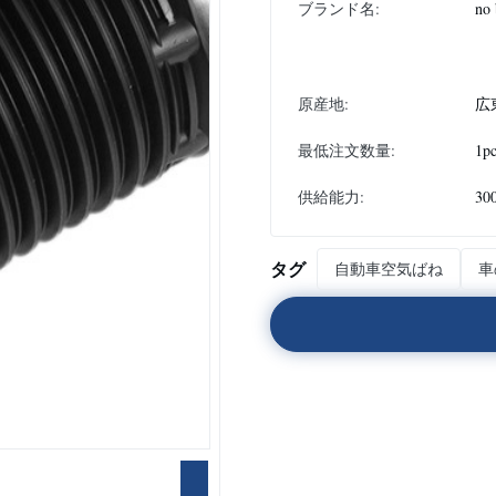
ブランド名:
no 
原産地:
広
最低注文数量:
1pc
供給能力:
30
タグ
自動車空気ばね
車