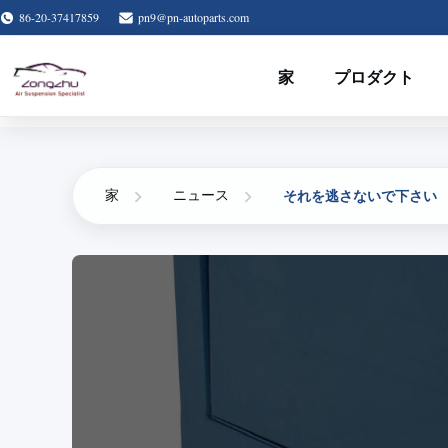
86-20-37417859
pn9@pn-autoparts.com
家
プロダクト
それを逃さないで下さい
家
ニュース