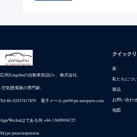
クイックリ
家
広州Zongzhuの自動車部品Co.、株式会社。
私たちにつ
-空気懸濁液の専門家。
製品
お問い合わ
Tel:86-02037417859 電子メール:pn9@pn-autoparts.com
地図
App/Wechatはである何:+86-13609036725
Skype:pnairsuspension