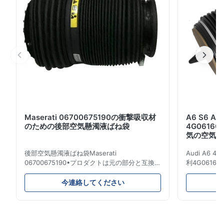
A2123200725です。ほしければ後部右の空気ばねはちょ
うど私達に知らせました。私達に広い製品範囲がありま
す。 W212空気懸垂装置 W 212の後部空気懸濁液の衝撃
の修理部品 ゴム製袖 OEの部品番号...
Maserati 06700675190の衝撃吸収材
A6 S6 
のための後部空気懸濁液ばね袋
4G06160
気の空気懸
後部空気懸濁液ばね袋Maserati
Audi A6 4G
06700675190•プロダクトは元の部分と互換性
利4G061600
がある100%です。 プロダクト: 空気ばね及び
のためのエア
エアー バッグ OEM NO: 06700675190 モデ
名前: 空気
今連絡してください
ルNO: 06700675190 位置: 後部 プロダクト状
のばね/エア
態: 真新しい MOQ: 1部分 サンプル: 利用でき
ができます: A
る 利点 良質、競争価格 •製品品質の保証:
4G061600
1.Quality保証:12か月販売サービスの後であな
鉄。 保証: 1