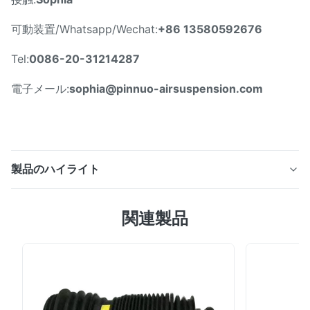
可動装置/Whatsapp/Wechat:
+86 13580592676
Tel:
0086-20-31214287
電子メール:
sophia@pinnuo-airsuspension.com
製品のハイライト
EクラスのW212 2123200825後部右の空気懸濁液ばね
関連製品
2009-2014年の空気懸濁液の支柱 特徴 この後部空気ばね
はベンツW212の後部左の適用、取付けます後部左の位置
をです。質問ついていたらあなたの空気ばねにそれらを、
ちょうど連絡します私達に取付けて下さい。私達のテクニ
カル サポートのチームはguid完全な解決をあなたに提供
するために。 それはOEの部品番号です後部左のための