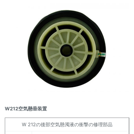
W212空気懸垂装置
W 212の後部空気懸濁液の衝撃の修理部品