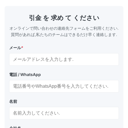
たの保証する2.Howか。 1) 生産の間のそして
日。 支払の
生産の後の厳密な点検プロシージャ 2) 私達の
ン、Paypal
プロダクトおよび良い状態で包装を保障するた
D/P、.etc 
引金 を 求め て ください
めに郵送物の前にプロダクトを再確認して下さ
い 3) ...
オンラインで問い合わせの連絡先フォームをご利用ください.
質問があれば,私たちのチームはできるだけ早く連絡します.
メール
*
電話 / WhatsApp
名前