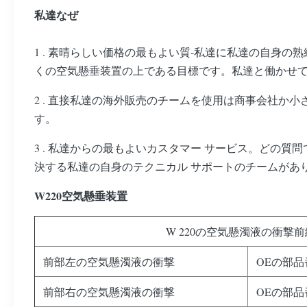
私達なぜ
1 . 素晴らしい価格の最もよい質-私達に私達の自
くの空気懸垂装置の上である目標です。私達と働かせ
2 . 直接私達の海外販売のチームを使用は商事会社か
す。
3 . 私達からの最もよいカスタマー サービス。どの
決する私達の自身のテクニカル サポートのチームがあ
W220空気懸垂装置
W 220の空気懸濁液の衝撃前線4
前部左の空気懸濁液の衝撃
OEの部品番号
前部右の空気懸濁液の衝撃
OEの部品番号