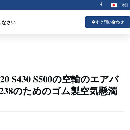
日本語
しなさい
今すぐ問い合わせ
0 S430 S500の空輸のエアバ
02238のためのゴム製空気懸濁