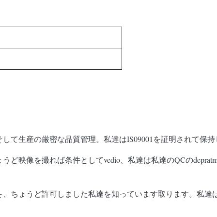
そして生産の厳密な品質管理。私達はIS09001を証明されて保
ど映像を撮れば条件としてvedio、私達は私達のQCのdepra
考えを、ちょうど許可しました私達を知っています取ります。私