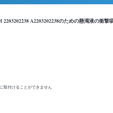
ic OEM 2203202238 A2203202238のための懸
さに取付けることができません