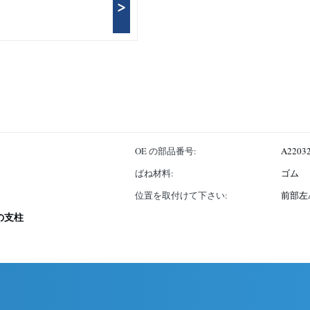
>
OE の部品番号:
A22032
ばね材料:
ゴム
位置を取付けて下さい:
前部左A
の支柱