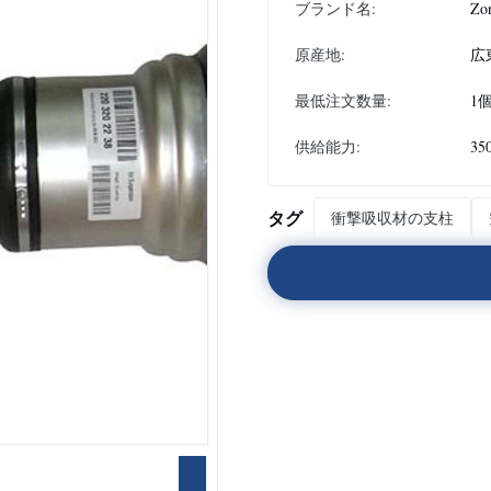
ブランド名:
Zo
原産地:
広
最低注文数量:
1
供給能力:
35
タグ
衝撃吸収材の支柱