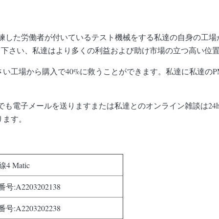
身の熟練した労働者が付いているテスト機械をする私達の自身の工
て下さい、私達はより多くの利益および助け市場の立つ高い位
小さい工場から購入で40%に救うことができます。私達に私達の
質問でも電子メールを送りますまたは私達とのオンライン雑談は24
ります。
 Matic
:A2203202138
:A2203202238