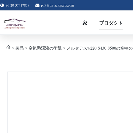
86-20-37417859
pn9@pn-autoparts.com
家
プロダクト
製品
空気懸濁液の衝撃
メルセデスw220 S430 S500の