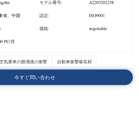
ngzhu
モデル番号:
A2203202238
東省、中国
認定:
ISO9001
個
価格:
negotiable
00 PC/月
空気乗車の懸濁液の衝撃
自動車衝撃吸収材
今
す
ぐ
問
い
合
わ
せ