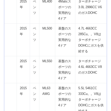
2015
ベ
ML400
4Maticス
ターボチャージ
年
ン
ポーツの
3.0L 2996CC V6
ツ
実用的な
のガスDOHC
4ドア
2015
ベ
ML500
基盤のス
4.7L 4663CC
年
ン
ポーツの
285Cu。。V8は
ツ
実用的な
ターボチャージ
4ドア
DOHCにガスを供
給する
2015
ベ
ML550
基盤のス
ターボチャージ
年
ン
ポーツの
4.6L 4663CC V8
ツ
実用的な
のガスDOHC
4ドア
2015
ベ
ML63
基盤のス
5.5L 5461CC
年
ン
AMG
ポーツの
333Cu。。V8は
ツ
実用的な
ターボチャージ
4ドア
DOHCにガスを供
給する