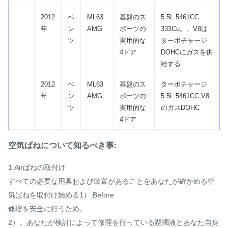
2012
ベ
ML63
基盤のス
5.5L 5461CC
年
ン
AMG
ポーツの
333Cu。。V8は
ツ
実用的な
ターボチャージ
4ドア
DOHCにガスを供
給する
2012
ベ
ML63
基盤のス
ターボチャージ
年
ン
AMG
ポーツの
5.5L 5461CC V8
ツ
実用的な
のガスDOHC
4ドア
空気ばねについて知るべき事:
1.Airばねの取付け
すべての必要な用具および装置があることをあなたが確かめる空
気ばねを取付け始める1）.Before
修理を安全に行うため。
2）。あなたが検討によって修理を行っている懸濁液とあなた自身