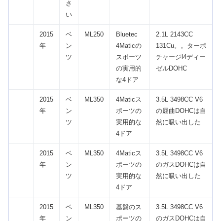
さ
い
2015
ベ
ML250
Bluetec
2.1L 2143CC
年
ン
4Maticの
131Cu。。ターボ
ツ
スポーツ
チャージl4ディー
の実用的
ゼルDOHC
な4ドア
2015
ベ
ML350
4Maticス
3.5L 3498CC V6
年
ン
ポーツの
の屈曲DOHCは自
ツ
実用的な
然に吸い出した
4ドア
2015
ベ
ML350
4Maticス
3.5L 3498CC V6
年
ン
ポーツの
のガスDOHCは自
ツ
実用的な
然に吸い出した
4ドア
2015
ベ
ML350
基盤のス
3.5L 3498CC V6
年
ン
ポーツの
のガスDOHCは自