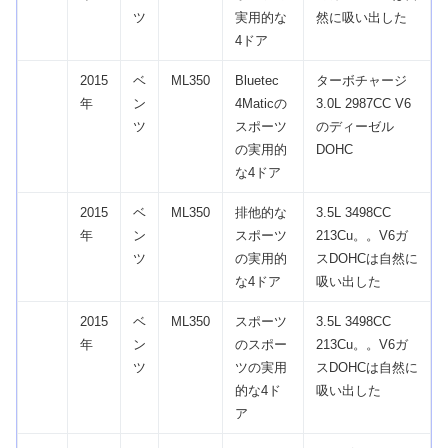
ツ
実用的な
然に吸い出した
4ドア
2015
ベ
ML350
Bluetec
ターボチャージ
年
ン
4Maticの
3.0L 2987CC V6
ツ
スポーツ
のディーゼル
の実用的
DOHC
な4ドア
2015
ベ
ML350
排他的な
3.5L 3498CC
年
ン
スポーツ
213Cu。。V6ガ
ツ
の実用的
スDOHCは自然に
な4ドア
吸い出した
2015
ベ
ML350
スポーツ
3.5L 3498CC
年
ン
のスポー
213Cu。。V6ガ
ツ
ツの実用
スDOHCは自然に
的な4ド
吸い出した
ア