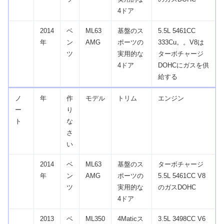
4ドア
2014
ベ
ML63
基盤のス
5.5L 5461CC
年
ン
AMG
ポーツの
333Cu。。V8は
ツ
実用的な
ターボチャージ
4ドア
DOHCにガスを供
給する
ノ
年
作
モデル
トリム
エンジン
ー
り
ト
な
さ
い
2014
ベ
ML63
基盤のス
ターボチャージ
年
ン
AMG
ポーツの
5.5L 5461CC V8
ツ
実用的な
のガスDOHC
4ドア
2013
ベ
ML350
4Maticス
3.5L 3498CC V6