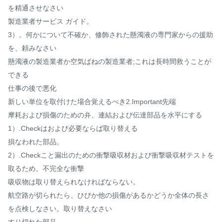
を精通させなさい
製造業者サービス ガイド。
3）。何かについて不確か、修飾された懸濁液の専門家からの援助
を、頼みなさい
懸濁液の製造業者か空気ばねの製造業者;これは長時間救うことが
できる
仕事の後で悪化
新しい単位を取付けた場合覚えるべき2.Important先端
摩耗および損傷のための弁、連結および伝達部品を水平にする
1）.Checkはおよび必要ならば取り替える
損なわれた部品。
2）.Checkこと漏出のための衝撃吸収材および衝撃吸収材テストを
取るため。不完全な衝撃
吸収物は取り替えられなければならない。
航空路が切られたら、ひびか他の損傷があるかどうか全体の長さ
を点検しなさい。取り替えなさい