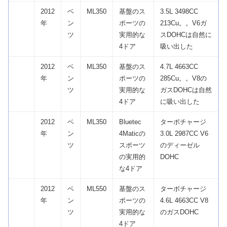
2012
ベ
ML350
基盤のス
3.5L 3498CC
年
ン
ポーツの
213Cu。。V6ガ
ツ
実用的な
スDOHCは自然に
4ドア
吸い出した
2012
ベ
ML350
基盤のス
4.7L 4663CC
年
ン
ポーツの
285Cu。。V8の
ツ
実用的な
ガスDOHCは自然
4ドア
に吸い出した
2012
ベ
ML350
Bluetec
ターボチャージ
年
ン
4Maticの
3.0L 2987CC V6
ツ
スポーツ
のディーゼル
の実用的
DOHC
な4ドア
2012
ベ
ML550
基盤のス
ターボチャージ
年
ン
ポーツの
4.6L 4663CC V8
ツ
実用的な
のガスDOHC
4ドア