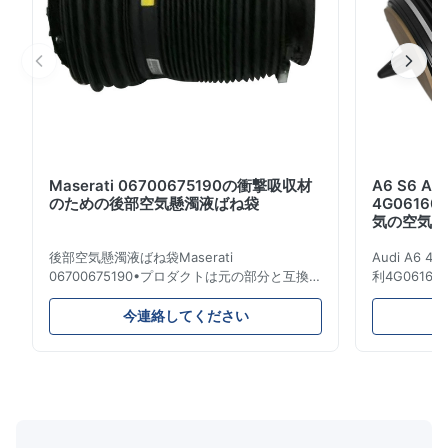
320 49 66...
Maserati 06700675190の衝撃吸収材
A6 S6 
のための後部空気懸濁液ばね袋
4G06160
気の空気懸
後部空気懸濁液ばね袋Maserati
Audi A6 4G
06700675190•プロダクトは元の部分と互換性
利4G061600
がある100%です。 プロダクト: 空気ばね及び
のためのエア
エアー バッグ OEM NO: 06700675190 モデ
名前: 空気
今連絡してください
ルNO: 06700675190 位置: 後部 プロダクト状
のばね/エア
態: 真新しい MOQ: 1部分 サンプル: 利用でき
ができます: A
る 利点 良質、競争価格 •製品品質の保証:
4G061600
1.Quality保証:12か月販売サービスの後であな
鉄。 保証: 1
たの保証する2.Howか。 1) 生産の間のそして
日。 支払の
生産の後の厳密な点検プロシージャ 2) 私達の
ン、Paypal
プロダクトおよび良い状態で包装を保障するた
D/P、.etc 