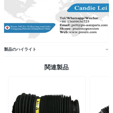
製品のハイライト
ベンツW166の空気衝撃吸収材の修理用キットの前部左の
関連製品
空気ばね それは次の車に取付けることができる: GLクラ
スのメルセデスのために残っている前部MLクラス
（X166/W166 w/Airmatic） 元の予備の部品番号: 166
320 67 13、1663206713166 320 69 13、
1663206913166 320 71 13、1663207113166 320 13
13、1663201313166 320 27 38、1663202738166 320
47 13、1663204713166 320 55 66、1663205566166