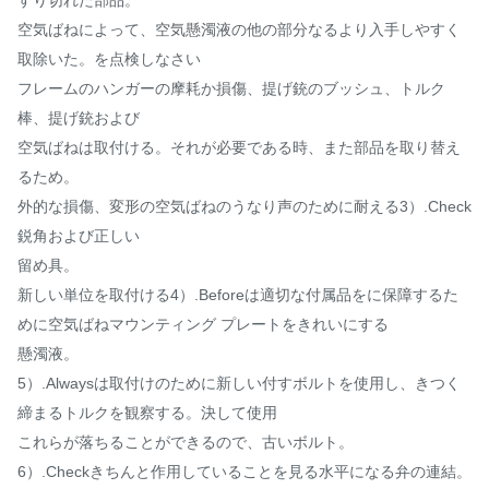
すり切れた部品。
空気ばねによって、空気懸濁液の他の部分なるより入手しやすく
取除いた。を点検しなさい
フレームのハンガーの摩耗か損傷、提げ銃のブッシュ、トルク
棒、提げ銃および
空気ばねは取付ける。それが必要である時、また部品を取り替え
るため。
外的な損傷、変形の空気ばねのうなり声のために耐える3）.Check
鋭角および正しい
留め具。
新しい単位を取付ける4）.Beforeは適切な付属品をに保障するた
めに空気ばねマウンティング プレートをきれいにする
懸濁液。
5）.Alwaysは取付けのために新しい付すボルトを使用し、きつく
締まるトルクを観察する。決して使用
これらが落ちることができるので、古いボルト。
6）.Checkきちんと作用していることを見る水平になる弁の連結。