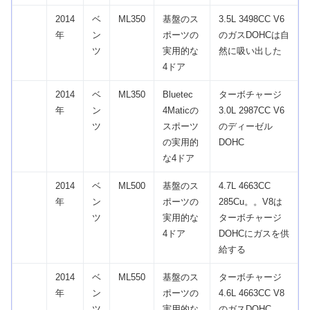
2014
ベ
ML350
基盤のス
3.5L 3498CC V6
年
ン
ポーツの
のガスDOHCは自
ツ
実用的な
然に吸い出した
4ドア
2014
ベ
ML350
Bluetec
ターボチャージ
年
ン
4Maticの
3.0L 2987CC V6
ツ
スポーツ
のディーゼル
の実用的
DOHC
な4ドア
2014
ベ
ML500
基盤のス
4.7L 4663CC
年
ン
ポーツの
285Cu。。V8は
ツ
実用的な
ターボチャージ
4ドア
DOHCにガスを供
給する
2014
ベ
ML550
基盤のス
ターボチャージ
年
ン
ポーツの
4.6L 4663CC V8
ツ
実用的な
のガスDOHC