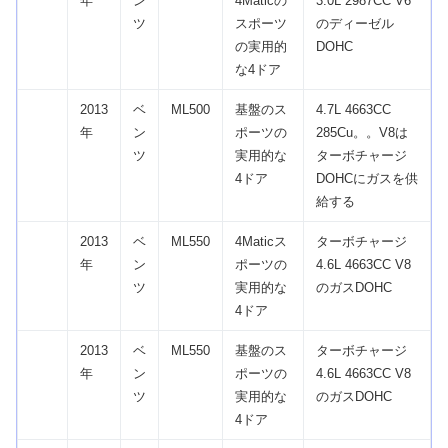
年
ン
4Maticの
3.0L 2987CC V6
ツ
スポーツ
のディーゼル
の実用的
DOHC
な4ドア
2013
ベ
ML500
基盤のス
4.7L 4663CC
年
ン
ポーツの
285Cu。。V8は
ツ
実用的な
ターボチャージ
4ドア
DOHCにガスを供
給する
2013
ベ
ML550
4Maticス
ターボチャージ
年
ン
ポーツの
4.6L 4663CC V8
ツ
実用的な
のガスDOHC
4ドア
2013
ベ
ML550
基盤のス
ターボチャージ
年
ン
ポーツの
4.6L 4663CC V8
ツ
実用的な
のガスDOHC
4ドア