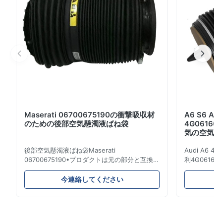
PC サンプル: 利用できる 受渡し時間: 3-5日 利点: 信頼で
きる質、競争価格 速い配達、安全な支払モード 保証サー
ビスは提供し...
Maserati 06700675190の衝撃吸収材
A6 S6 
のための後部空気懸濁液ばね袋
4G06160
気の空気懸
後部空気懸濁液ばね袋Maserati
Audi A6 4G
06700675190•プロダクトは元の部分と互換性
利4G061600
がある100%です。 プロダクト: 空気ばね及び
のためのエア
エアー バッグ OEM NO: 06700675190 モデ
名前: 空気
今連絡してください
ルNO: 06700675190 位置: 後部 プロダクト状
のばね/エア
態: 真新しい MOQ: 1部分 サンプル: 利用でき
ができます: A
る 利点 良質、競争価格 •製品品質の保証:
4G061600
1.Quality保証:12か月販売サービスの後であな
鉄。 保証: 1