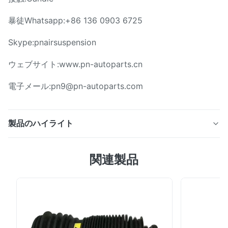
暴徒Whatsapp:+86 136 0903 6725
Skype:pnairsuspension
ウェブサイト:www.pn-autoparts.cn
電子メール:pn9@pn-autoparts.com
製品のハイライト
メルセデスW166の前部空気懸濁液の衝撃吸収材を修理す
関連製品
るために使用される空気懸濁液のより低いゴム製土台。
A1663206766 記述: 製品名: より低いゴム製 アイソレー
ター OEMいいえ: A1663206766 / A1663206866 モデル
いいえ: A1663206766 / A1663206866 適用: ベンツ
W166の前部より低いゴム製 アイソレーターのため。 位
置: 前部Left&Right 材料: ゴム製 保証: 12か月 MOQ: 10