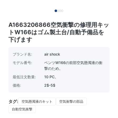
A1663206866空気衝撃の修理用キッ
トW166はゴム製土台/自動予備品を
下げます
ブランド名:
air shock
モデル番号:
ベンツW166の前部空気懸濁液の衝
撃のため。
最低注文数量:
10 PC。
価格:
2$-5$
タグ:
空気懸濁液のキット
空気衝撃の部品
自動空気衝撃