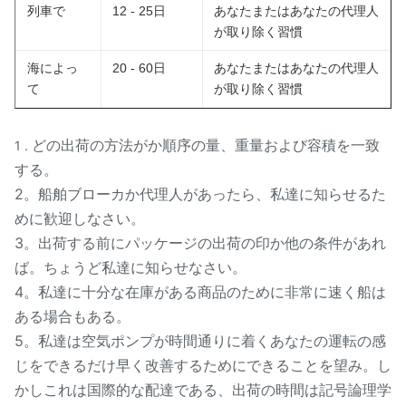
列車で
12 - 25日
あなたまたはあなたの代理人
MOQ:
10 PC
が取り除く習慣
海によっ
20 - 60日
あなたまたはあなたの代理人
サンプル:
利用できる
て
が取り除く習慣
受渡し時間:
3-5日
どの出荷の方法がか順序の量、重量および容積を一致
1 .
信頼できる質、競争価格
する。
速い配達、安全な支払モー
2。船舶ブローカか代理人があったら、私達に知らせるた
利点:
ド
めに歓迎しなさい。
3。出荷する前にパッケージの出荷の印か他の条件があれ
保証サービスは提供した
ば。ちょうど私達に知らせなさい。
4。私達に十分な在庫がある商品のために非常に速く船は
T/T、ウェスタン・ユニオ
ある場合もある。
支払方法:
ン、お金のグラム、
5。私達は空気ポンプが時間通りに着くあなたの運転の感
Paypal。
じをできるだけ早く改善するためにできることを望み。し
かしこれは国際的な配達である、出荷の時間は記号論理学