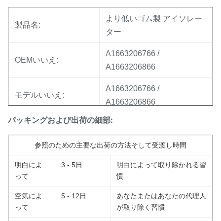
より低いゴム製 アイソレー
製品名:
ター
A1663206766 /
OEMいいえ:
A1663206866
A1663206766 /
モデルいいえ:
A1663206866
パッキングおよび出荷の細部:
ベンツW166の前部より低い
適用:
ゴム製 アイソレーターのた
参照のための主要な出荷の方法そして受渡し時間
め。
明白によ
3 - 5日
明白によって取り除かれる習
位置:
前部Left&Right
って
慣
材料:
ゴム製
空気によ
5 - 12日
あなたまたはあなたの代理人
って
が取り除く習慣
保証:
12か月