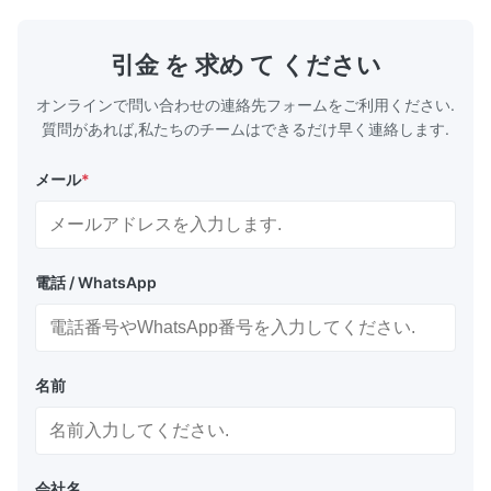
たの保証する2.Howか。 1) 生産の間のそして
日。 支払の
生産の後の厳密な点検プロシージャ 2) 私達の
ン、Paypal
プロダクトおよび良い状態で包装を保障するた
D/P、.etc 
引金 を 求め て ください
めに郵送物の前にプロダクトを再確認して下さ
い 3) ...
オンラインで問い合わせの連絡先フォームをご利用ください.
質問があれば,私たちのチームはできるだけ早く連絡します.
メール
*
電話 / WhatsApp
名前
会社名