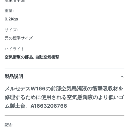
重量:
0.2Kgs
サイズ:
元の標準サイズ
ハイライト
空気衝撃の部品
,
自動空気衝撃
製品説明
メルセデスW166の前部空気懸濁液の衝撃吸収材を
修理するために使用される空気懸濁液のより低いゴ
ム製土台。A1663206766
記述: