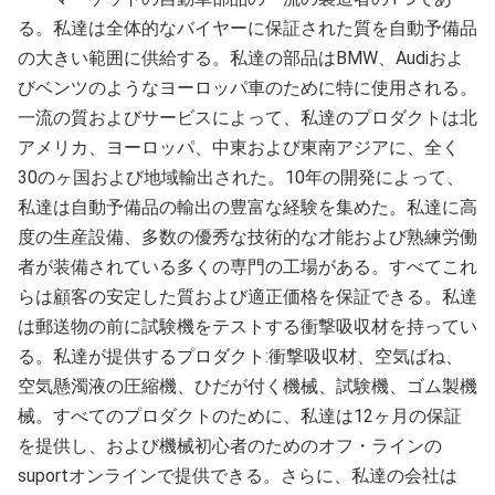
る。私達は全体的なバイヤーに保証された質を自動予備品
の大きい範囲に供給する。私達の部品はBMW、Audiおよ
びベンツのようなヨーロッパ車のために特に使用される。
一流の質およびサービスによって、私達のプロダクトは北
アメリカ、ヨーロッパ、中東および東南アジアに、全く
30のヶ国および地域輸出された。10年の開発によって、
私達は自動予備品の輸出の豊富な経験を集めた。私達に高
度の生産設備、多数の優秀な技術的な才能および熟練労働
者が装備されている多くの専門の工場がある。すべてこれ
らは顧客の安定した質および適正価格を保証できる。私達
は郵送物の前に試験機をテストする衝撃吸収材を持ってい
る。私達が提供するプロダクト:衝撃吸収材、空気ばね、
空気懸濁液の圧縮機、ひだが付く機械、試験機、ゴム製機
械。すべてのプロダクトのために、私達は12ヶ月の保証
を提供し、および機械初心者のためのオフ・ラインの
suportオンラインで提供できる。さらに、私達の会社は