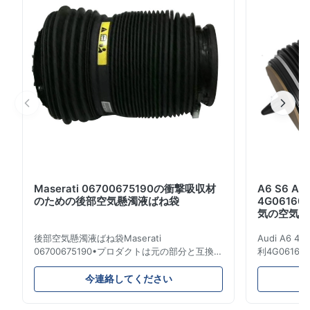
A1663206866 適用: ベンツW166の前部より低いゴム製
アイソレーターのため。 位置: 前部Left&Right 材料: ゴム
製 保証: 12か月 MOQ: 10 PC サンプル: 利用できる 受渡
し時間: 3-5日 利点: 信頼できる質、競争価格 速い配達、
安全な支払モード 保証サービ...
Maserati 06700675190の衝撃吸収材
A6 S6 
のための後部空気懸濁液ばね袋
4G06160
気の空気懸
後部空気懸濁液ばね袋Maserati
Audi A6 4G
06700675190•プロダクトは元の部分と互換性
利4G061600
がある100%です。 プロダクト: 空気ばね及び
のためのエア
エアー バッグ OEM NO: 06700675190 モデ
名前: 空気
今連絡してください
ルNO: 06700675190 位置: 後部 プロダクト状
のばね/エア
態: 真新しい MOQ: 1部分 サンプル: 利用でき
ができます: A