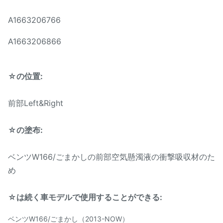
位置:
前部Left&Right
A1663206766
材料:
ゴム製
A1663206866
保証:
12か月
☆の位置:
MOQ:
10 PC
サンプル:
利用できる
前部Left&Right
受渡し時間:
3-5日
☆の塗布:
信頼できる質、競争価格
ベンツW166/ごまかしの前部空気懸濁液の衝撃吸収材のた
速い配達、安全な支払モー
め
利点:
ド
☆は続く車モデルで使用することができる:
保証サービスは提供した
ベンツW166/ごまかし（2013-NOW）