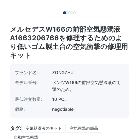
メルセデスW166の前部空気懸濁液
A1663206766を修理するためのよ
り低いゴム製土台の空気衝撃の修理用
キット
ブランド名:
ZONGZHU
モデル番号:
ベンツW166の前部空気懸濁液の衝
撃のため。
最低注文数量:
10 PC。
価格:
negotiable
タグ:
空気懸濁液のキット
空気衝撃の部品
自動空気衝撃