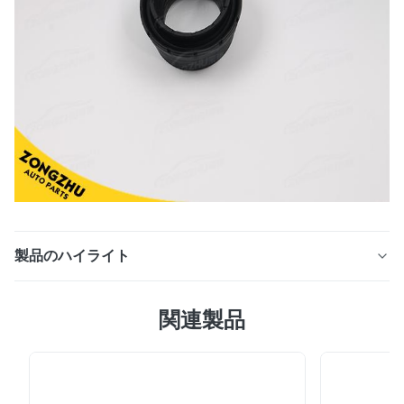
製品のハイライト
☆の詳細な説明: メルセデスW166の前部空気懸濁液の衝
関連製品
撃吸収材を修理するために使用される空気懸濁液のより低
いゴム製土台。A1663206766 製品名: より低いゴム製 ア
イソレーター OEMいいえ: A1663206766 /
A1663206866 モデルいいえ: A1663206766 /