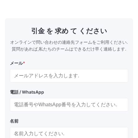
る 利点 良質、競争価格 •製品品質の保証:
4G061600
1.Quality保証:12か月販売サービスの後であな
鉄。 保証: 1
たの保証する2.Howか。 1) 生産の間のそして
日。 支払の
生産の後の厳密な点検プロシージャ 2) 私達の
ン、Paypal
プロダクトおよび良い状態で包装を保障するた
D/P、.etc 
引金 を 求め て ください
めに郵送物の前にプロダクトを再確認して下さ
い 3) ...
オンラインで問い合わせの連絡先フォームをご利用ください.
質問があれば,私たちのチームはできるだけ早く連絡します.
メール
*
電話 / WhatsApp
名前