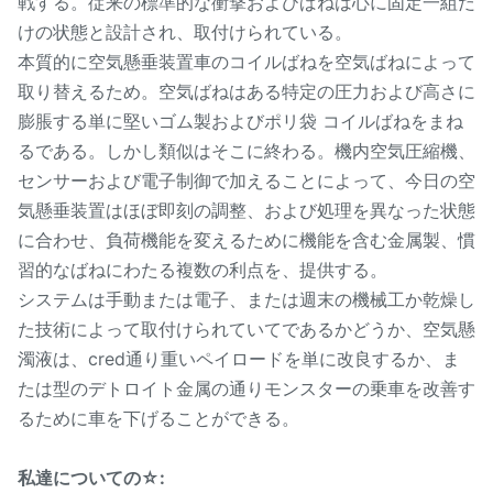
戦する。従来の標準的な衝撃およびばねは心に固定一組だ
けの状態と設計され、取付けられている。
本質的に空気懸垂装置車のコイルばねを空気ばねによって
取り替えるため。空気ばねはある特定の圧力および高さに
膨脹する単に堅いゴム製およびポリ袋 コイルばねをまね
るである。しかし類似はそこに終わる。機内空気圧縮機、
センサーおよび電子制御で加えることによって、今日の空
気懸垂装置はほぼ即刻の調整、および処理を異なった状態
に合わせ、負荷機能を変えるために機能を含む金属製、慣
習的なばねにわたる複数の利点を、提供する。
システムは手動または電子、または週末の機械工か乾燥し
た技術によって取付けられていてであるかどうか、空気懸
濁液は、cred通り重いペイロードを単に改良するか、ま
たは型のデトロイト金属の通りモンスターの乗車を改善す
るために車を下げることができる。
私達についての☆: