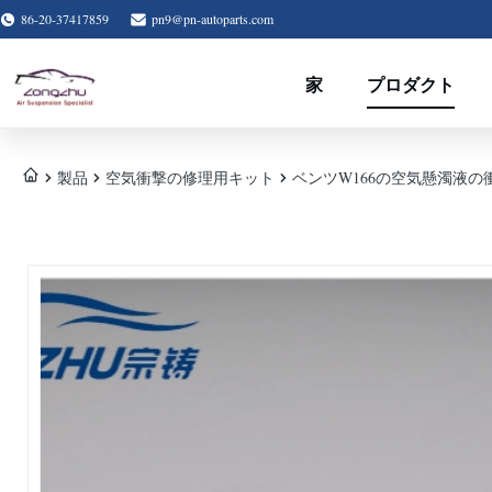
86-20-37417859
pn9@pn-autoparts.com
家
プロダクト
製品
空気衝撃の修理用キット
ベンツW166の空気懸濁液の