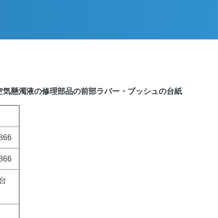
ための空気懸濁液の修理部品の前部ラバー・ブッシュの台紙
866
866
台