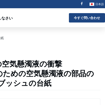
日本語
しなさい
今すぐ問い合わせ
台紙
6の空気懸濁液の衝撃
766のための空気懸濁液の部品の
ブッシュの台紙