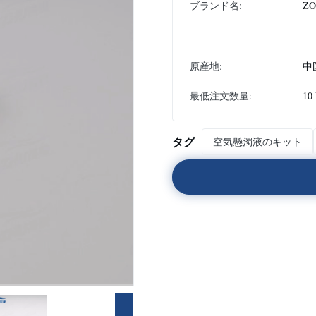
ブランド名:
Z
原産地:
中
最低注文数量:
10
タグ
空気懸濁液のキット