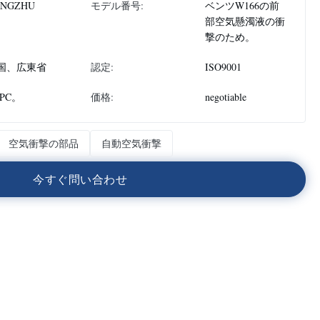
ONGZHU
モデル番号:
ベンツW166の前
部空気懸濁液の衝
撃のため。
国、広東省
認定:
ISO9001
 PC。
価格:
negotiable
空気衝撃の部品
自動空気衝撃
今
す
ぐ
問
い
合
わ
せ