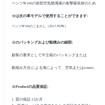
ベンツW166の前部空気懸濁液の衝撃吸収材のため
☆は次の車モデルで使用することができます:
ベンツW166のごまかし（2013-NOW）
☆のパッキングおよび船積みの細部:
顧客の要求として中立箱のパッキングまたは
船積み方法:による海によって、空気またはcourer。
☆Productの品質保証:
1. 質の保証:12か月