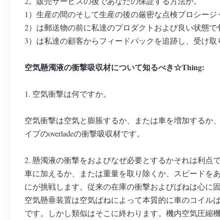
2。販売サービスの後であなたの保証する方法か。
1）生産の間のそして生産の後の厳密な点検プロシージ
2）は郵送物の前に私達のプロダクトおよび良い状態で
3）は私達の顧客からフィードバックを追跡し、受け取
空気懸濁液の衝撃吸収材について知るべき☆Thing:
1. 空気衝撃は何ですか。
空気衝撃は空気と膨脹するか、または車を増加するか
イプのoverladeの衝撃吸収材です。
2. 懸濁液の衝撃をおよびなぜ必要とするかそれは利点
車に加えるか、または重量を取り除くか、スピードを
にが挑戦します。従来の在庫の衝撃およびばねは心に
空気懸垂装置は空気ばねによって本質的に車のコイル
です。しかし類似はそこに終わります。機内空気圧縮