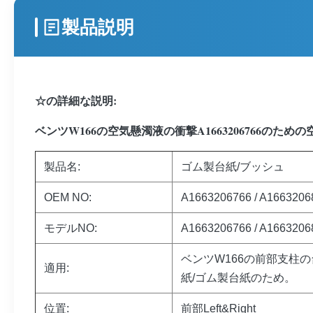
製品説明
☆の詳細な説明:
ベンツW166の空気懸濁液の衝撃A1663206766の
製品名:
ゴム製台紙/ブッシュ
OEM NO:
A1663206766 / A1663206
モデルNO:
A1663206766 /
A1663206
ベンツW166の前部支柱の
適用:
紙/ゴム製台紙のため。
位置:
前部Left&Right