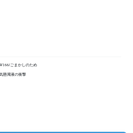
W166/ごまかしのため
気懸濁液の衝撃