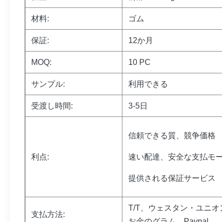
材料:
ゴム
保証:
12か月
MOQ:
10 PC
サンプル:
利用できる
受渡し時間:
3-5日
信頼できる質、競争価格
利点:
速い配達、安全な支払モ
提供される保証サービス
T/T、ウェスタン・ユニオ
支払方法:
お金のグラム、Paypal。