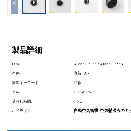
<
製品詳細
OEM:
A1663206766 / A1663206866
条件:
真新しい
関連キーワード:
10個
車年:
2013-NOW
受渡し時間:
3-5日
自動空気衝撃
空気懸濁液のキ
ハイライト
,