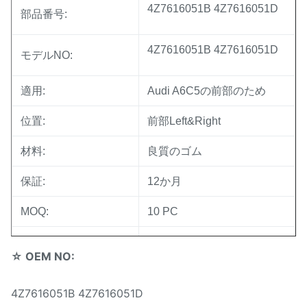
4Z7616051B 4Z7616051D
部品番号:
4Z7616051B 4Z7616051D
モデルNO:
適用:
Audi A6C5の前部のため
位置:
前部Left&Right
材料:
良質のゴム
保証:
12か月
MOQ:
10 PC
サンプル:
利用できる
☆ OEM NO:
受渡し時間:
3-5日
4Z7616051B 4Z7616051D
信頼できる質、競争価格