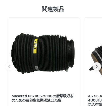
Audi A6C5の前部Balloomの空気懸濁液ばねのゴム製ぼう
関連製品
こう。4Z7616051B 4Z7616051D ☆の詳細な説明: Audi
A6C5の前部空気懸濁液ばねの衝撃のためのゴム製袖。
☆の指定: 製品名: ゴム製ぼうこう/ゴム製袖。 部品番号:
4Z7616051B 4Z7616051D モデルNO: 4Z7616051B
4Z7616051D 適用: Audi A6C5の前部のため 位置: 前部
Left&Right 材料: 良質のゴム 保証: 12か月 MOQ: 10 PC
サンプル: 利用できる 受渡し時間: 3-5日 利点: 信頼できる
質、競争価格速い配達、安全な支払モード...
Maserati 06700675190の衝撃吸収材
A6 S6 
のための後部空気懸濁液ばね袋
4G06160
気の空気懸