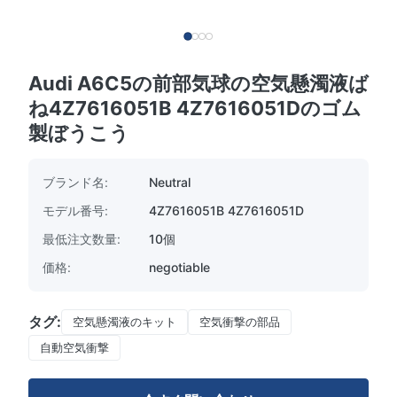
Audi A6C5の前部気球の空気懸濁液ば
ね4Z7616051B 4Z7616051Dのゴム
製ぼうこう
ブランド名:
Neutral
モデル番号:
4Z7616051B 4Z7616051D
最低注文数量:
10個
価格:
negotiable
タグ:
空気懸濁液のキット
空気衝撃の部品
自動空気衝撃