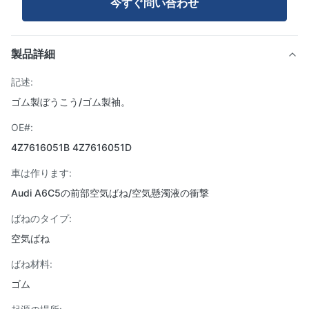
今すぐ問い合わせ
製品詳細
記述:
ゴム製ぼうこう/ゴム製袖。
OE#:
4Z7616051B 4Z7616051D
車は作ります:
Audi A6C5の前部空気ばね/空気懸濁液の衝撃
ばねのタイプ:
空気ばね
ばね材料:
ゴム