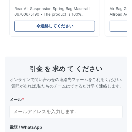
Rear Air Suspension Spring Bag Maserati
Air Bag Gas
06700675190 • The product is 100%
Allroad Ava
compatible with the original part. Product:
4G0616002R
Air Spring & Air Bag OEM No.: 06700675190
Item Name: A
今連絡してください
Model No.: 06700675190 Position: Rear
Suspension 
Product Condition: Brand New MOQ: 1
Below. Can 
Pieces Sample: Available Advantage Good
Position: R
quality,Competitive prices ...
Condition: N
引金 を 求め て ください
オンラインで問い合わせの連絡先フォームをご利用ください.
質問があれば,私たちのチームはできるだけ早く連絡します.
メール
*
電話 / WhatsApp