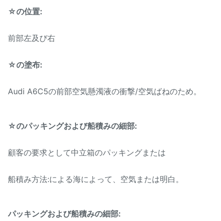
速い配達、安全な支払モー
☆の位置:
利点:
ド
提供される保証サービス
前部左及び右
T/T、ウェスタン・ユニオ
☆の塗布:
支払方法:
ン、お金のグラム、
Paypal。
Audi A6C5の前部空気懸濁液の衝撃/空気ばねのため。
☆のパッキングおよび船積みの細部:
顧客の要求として中立箱のパッキングまたは
船積み方法:による海によって、空気または明白。
パッキングおよび船積みの細部: