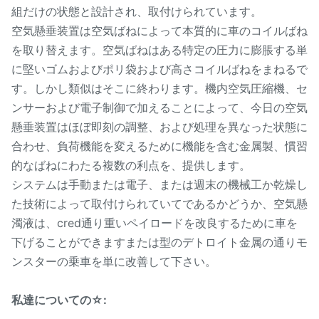
組だけの状態と設計され、取付けられています。
空気懸垂装置は空気ばねによって本質的に車のコイルばね
を取り替えます。空気ばねはある特定の圧力に膨脹する単
に堅いゴムおよびポリ袋および高さコイルばねをまねるで
す。しかし類似はそこに終わります。機内空気圧縮機、セ
ンサーおよび電子制御で加えることによって、今日の空気
懸垂装置はほぼ即刻の調整、および処理を異なった状態に
合わせ、負荷機能を変えるために機能を含む金属製、慣習
的なばねにわたる複数の利点を、提供します。
システムは手動または電子、または週末の機械工か乾燥し
た技術によって取付けられていてであるかどうか、空気懸
濁液は、cred通り重いペイロードを改良するために車を
下げることができますまたは型のデトロイト金属の通りモ
ンスターの乗車を単に改善して下さい。
私達についての☆: