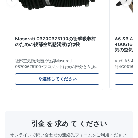
Maserati 06700675190の衝撃吸収材
A6 S6 
のための後部空気懸濁液ばね袋
4G06160
気の空気懸
後部空気懸濁液ばね袋Maserati
Audi A6 4G
06700675190•プロダクトは元の部分と互換性
利4G061600
がある100%です。 プロダクト: 空気ばね及び
のためのエア
エアー バッグ OEM NO: 06700675190 モデ
名前: 空気
今連絡してください
ルNO: 06700675190 位置: 後部 プロダクト状
のばね/エア
態: 真新しい MOQ: 1部分 サンプル: 利用でき
ができます: A
る 利点 良質、競争価格 •製品品質の保証:
4G061600
1.Quality保証:12か月販売サービスの後であな
鉄。 保証: 1
たの保証する2.Howか。 1) 生産の間のそして
日。 支払の
生産の後の厳密な点検プロシージャ 2) 私達の
ン、Paypal
プロダクトおよび良い状態で包装を保障するた
D/P、.etc 
引金 を 求め て ください
めに郵送物の前にプロダクトを再確認して下さ
い 3) ...
オンラインで問い合わせの連絡先フォームをご利用ください.