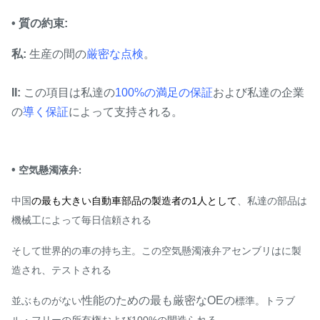
•
質の約束:
私:
生産の間の
厳密な点検
。
II:
この項目は私達の
100%の満足の保証
および私達の企業
の
導く保証
によって支持される。
•
空気懸濁液弁:
中国
の最も大きい自動車部品の製造者の1人として
、私達の部品は
機械工によって毎日信頼される
そして世界的の車の持ち主。この空気懸濁液弁アセンブリはに製
造され、テストされる
性能のための最も厳密なOEの
並ぶものがない
標準。トラブ