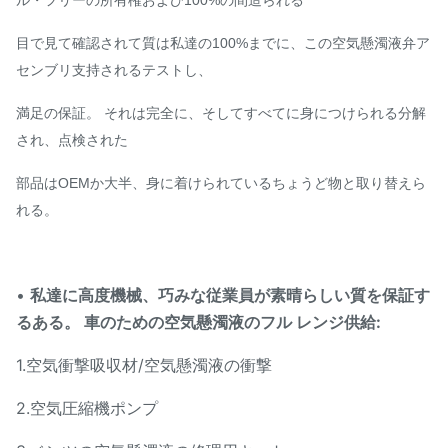
ル・フリーの所有権および100%の間造られる
目で見て確認されて
質は私達の100%までに、この空気懸濁液弁ア
センブリ支持されるテストし、
満足の保証。
それは完全に、そして
すべてに身につけられる分解
され、点検された
部品はOEMか大半、身に着けられているちょうど物
と取り替えら
れる。
•
私達に高度機械、巧みな従業員が素晴らしい質を保証す
るある。 車のための空気懸濁液のフル レンジ供給:
1.空気衝撃吸収材/空気懸濁液の衝撃
2.空気圧縮機ポンプ