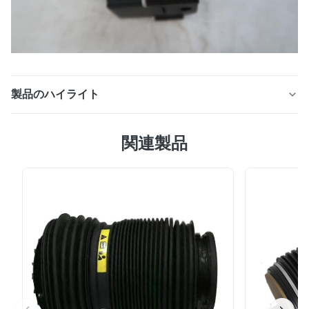
製品のハイライト
BMW 7シリーズ2009-2014年のOEMの新しい懸濁液のエ
関連製品
ア・サプライの電磁弁のブロック4722555610 製品仕様
書 OEM 4722555610空気懸濁液弁 条件 真新しい 車モデ
ル BMW F01 F02 4722555610の空気懸濁液弁のため 車
年 2009-2014年 保証 12か月 MOQ 1 PC 受渡し時間 2-3
仕事日 •部品は次の車モデルのために合う: 7シリーズ
（F01/F02/F03/F04）モデルは下記のものを含んでい
る:、750i xDrive、740Li、740Li 750i Xドライブ、760Li
xDrive、750Li、750Li xDrive ...