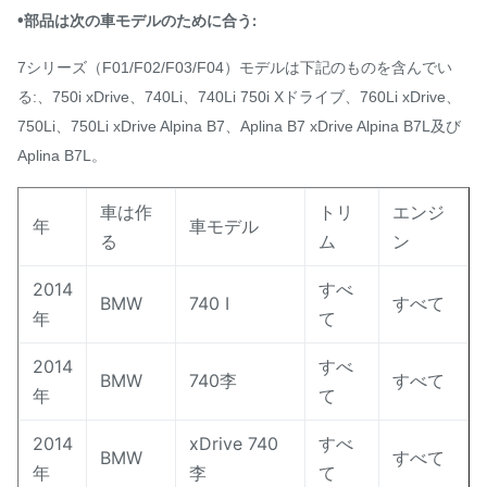
•
部品は次の車モデルのために合う:
車年
2009-2014年
7シリーズ（F01/F02/F03/F04）モデルは下記のものを含んでい
保証
12か月
る:、750i xDrive、740Li、740Li 750i Xドライブ、760Li xDrive、
750Li、750Li xDrive Alpina B7、Aplina B7 xDrive Alpina B7L及び
MOQ
1 PC
Aplina B7L。
受渡し時
2-3仕事日
間
車は作
トリ
エンジ
年
車モデル
る
ム
ン
2014
すべ
BMW
740 I
すべて
年
て
2014
すべ
BMW
740李
すべて
年
て
2014
xDrive 740
すべ
BMW
すべて
年
李
て