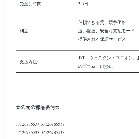
受渡し時間:
3-5日
信頼できる質、競争価格
利点:
速い配達、安全な支払モード
提供される保証サービス
T/T、ウェスタン・ユニオン、
支払方法:
のグラム、Paypal。
☆の元の部品番号#:
37126785537;37126785537
37126785538;37126785538