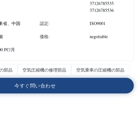
37126785535
37126785536
東省、中国
認定:
ISO9001
個
価格:
negotiable
00 PC/月
機の部品
空気圧縮機の修理部品
空気乗車の圧縮機の部品
今
す
ぐ
問
い
合
わ
せ