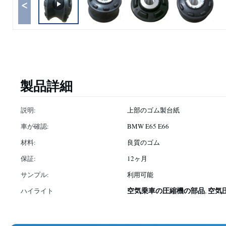
<
製品詳細
説明:
上部のゴム製台紙
車が確認:
BMW E65 E66
材料:
良質のゴム
保証:
12ヶ月
サンプル:
利用可能
空気乗車の圧縮機の部品
空気
ハイライト
,