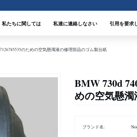
私たちに関しては
私達に連絡しなさい
引用を要求
i 745i 37126785535のための空気懸濁液の修理部品のゴム製台紙
BMW 730d 740
めの空気懸濁
ブランド名:
No