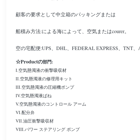
顧客の要求として中立箱のパッキングまたは
船積み方法:による海によって、空気またはcourer。
空の宅配便:UPS、DHL、FEDERAL EXPRESS、TNT、
☆Productの
部門:
I.空気懸濁液の衝撃吸収材
II.空気懸濁液の修理用キット
III.空気懸濁液の圧縮機ポンプ
IV.空気懸濁液ばね
V.空気懸濁液のコントロール アーム
VI.配分弁
VII.油圧衝撃吸収材
VIII.パワー ステアリング ポンプ