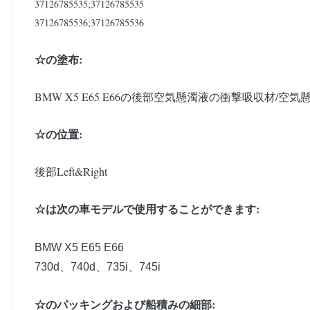
37126785535;37126785535
37126785536;37126785536
☆の塗布:
BMW X5 E65 E66の後部空気懸濁液の衝撃吸収材/空
☆の位置:
後部Left&Right
☆は次の車モデルで使用することができます:
BMW X5 E65 E66
730d、740d、735i、745i
☆のパッキングおよび船積みの細部: