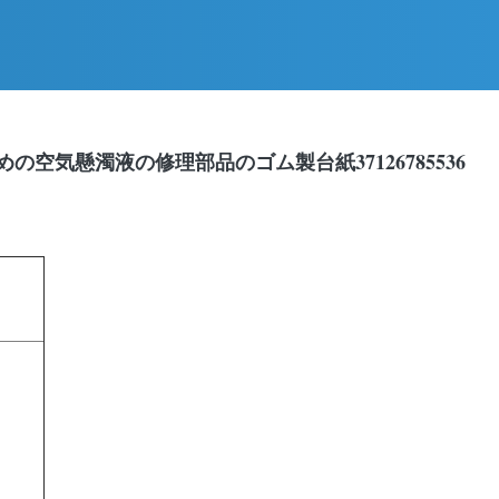
85535のための空気懸濁液の修理部品のゴム製台紙37126785536