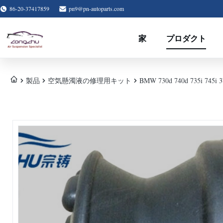
86-20-37417859
pn9@pn-autoparts.com
家
プロダクト
製品
空気懸濁液の修理用キット
BMW 730d 740d 735