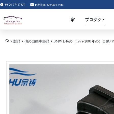
86-20-37417859
pn9@pn-autoparts.com
家
プロダクト
製品
他の自動車部品
BMW E46の（1998-2001年の）自