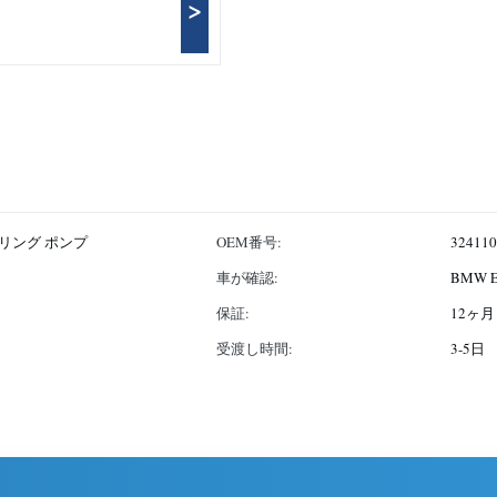
>
アリング ポンプ
OEM番号:
324110
車が確認:
BMW
保証:
12ヶ月
受渡し時間:
3-5日