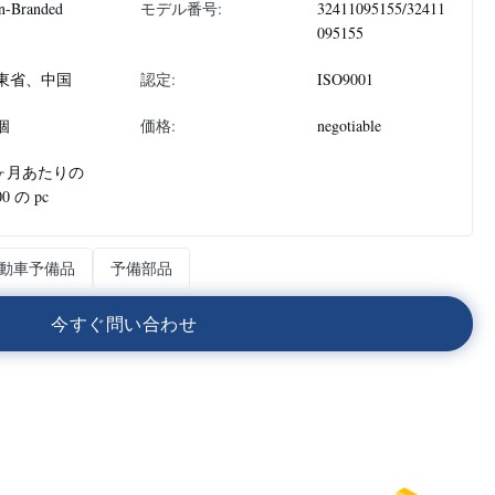
n-Branded
モデル番号:
32411095155/32411
095155
東省、中国
認定:
ISO9001
個
価格:
negotiable
 ヶ月あたりの
00 の pc
動車予備品
予備部品
今
す
ぐ
問
い
合
わ
せ