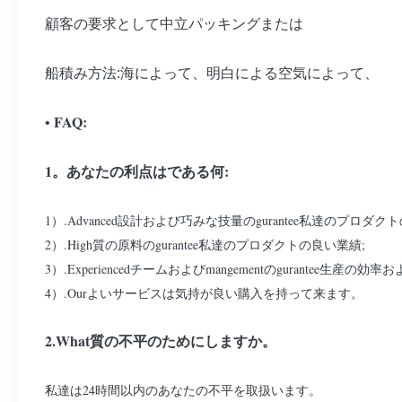
顧客の要求として中立パッキングまたは
船積み方法:海によって、明白による空気によって、
FAQ:
•
1。あなたの利点はである何:
1）.Advanced設計および巧みな技量のgurantee私達のプロダク
2）.High質の原料のgurantee私達のプロダクトの良い業績;
3）.Experiencedチームおよびmangementのgurantee生産の効
4）.Ourよいサービスは気持が良い購入を持って来ます。
2.What質の不平のためにしますか。
私達は24時間以内のあなたの不平を取扱います。