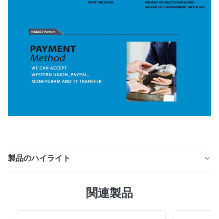
製品のハイライト
メルセデスW221の真空の圧縮機ポンプ、OE#
関連製品
A2213200704の真空の空気ポンプ ☆の詳細な説明: ベン
ツW221 S280 S300 S320 S350 S400 S420 S450
S500 S550 S63AMG S65AMG 2006-2012年のための自