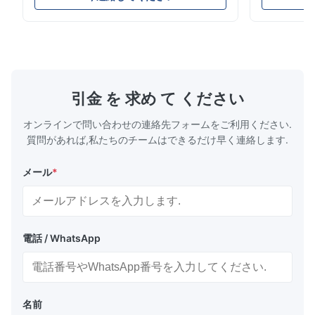
Model No.: 06700675190 Position: Rear
Suspension 
Product Condition: Brand New MOQ: 1
Below. Can 
Pieces Sample: Available Advantage Good
Position: R
quality,Competitive prices ...
Condition: N
引金 を 求め て ください
オンラインで問い合わせの連絡先フォームをご利用ください.
質問があれば,私たちのチームはできるだけ早く連絡します.
メール
*
電話 / WhatsApp
名前