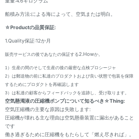
重量:4.6キログラム
船積み方法:による海によって、空気または明白。
☆Productの品質保証:
1.Quality保証:12か月
2.How
販売サービスの後であなたの保証する
か。
1）生産の間のそして生産の後の厳密な点検プロシージャ
2）は郵送物の前に私達のプロダクトおよび良い状態で包装を保障
するためにプロダクトを再確認します
3）は私達の顧客からフィードバックを追跡し、受け取ります。
空気懸濁液の圧縮機ポンプについて知るべき☆Thing:
空気圧縮機の主要な原因は失敗します:
圧縮機が壊れる主な理由は空気懸垂装置に漏出があること
です
働き過ぎるために圧縮機をもたらして「燃え尽きれば」。