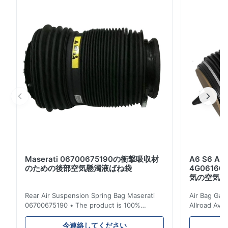
動空気懸濁液の圧縮機ポンプ ☆ OEM #:
A2213200704/A2213200704
A2213200304/A2213200304
A2213201604/A2213201604
A2213201704/A2213201704 ☆の塗布: ベンツW221
S280 S300 S320 S350 S400 S420 ...
Maserati 06700675190の衝撃吸収材
A6 S6 
のための後部空気懸濁液ばね袋
4G06160
気の空気懸
Rear Air Suspension Spring Bag Maserati
Air Bag Gas
06700675190 • The product is 100%
Allroad Ava
compatible with the original part. Product:
4G0616002R
Air Spring & Air Bag OEM No.: 06700675190
Item Name: A
今連絡してください