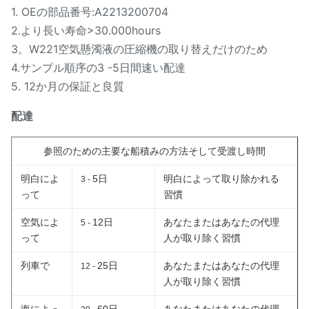
1. OEの部品番号:A2213200704
2.より長い寿命>30.000hours
3。W221空気懸濁液の圧縮機の取り替えだけのため
4.サンプル順序の3 -5日間速い配達
5. 12か月の保証と良質
配達
参照のための主要な船積みの方法そして受渡し時間
明白によ
5日
明白によって取り除かれる
3 -
って
習慣
空気によ
12日
あなたまたはあなたの代理
5 -
って
人が取り除く習慣
列車で
25日
あなたまたはあなたの代理
12 -
人が取り除く習慣