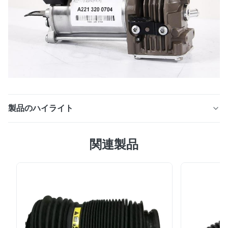
製品のハイライト
メルセデスのSクラスのW221 CLクラスのW216空気圧縮
関連製品
機ポンプ2213201604 2213201704のための懸濁液の圧縮
機を乾燥して下さい 特徴1. OEの部品番
号:A22132007042.より長い寿命>30.000hours3。W221
空気懸濁液の圧縮機の取り替えだけのため4.サンプル順序
の3 -5日間速い配達5. 12か月の保証と良質 配達 参照のた
めの主要な船積みの方法そして受渡し時間 明白によって
3 - 5日 明白によって取り除かれる習慣 空気によって 5 -