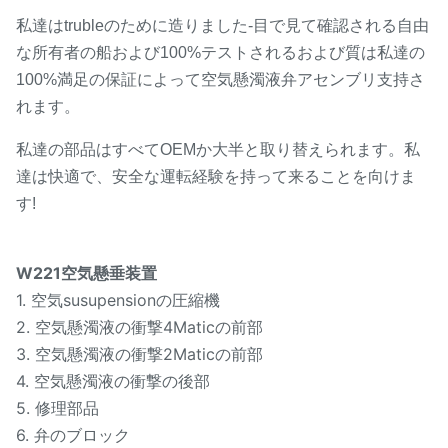
私達はtrubleのために造りました-目で見て確認される自由
な所有者の船および100%テストされるおよび質は私達の
100%満足の保証によって空気懸濁液弁アセンブリ支持さ
れます。
私達の部品はすべてOEMか大半と取り替えられます。私
達は快適で、安全な運転経験を持って来ることを向けま
す!
W221空気懸垂装置
1. 空気susupensionの圧縮機
2. 空気懸濁液の衝撃4Maticの前部
3. 空気懸濁液の衝撃2Maticの前部
4. 空気懸濁液の衝撃の後部
5. 修理部品
6. 弁のブロック