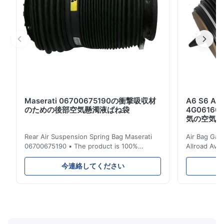
12日 あなたまたはあなたの代理人が取り除く習慣 列車で
12 - 25日 あなたまたはあなたの代理人が取り除く...
Maserati 06700675190の衝撃吸収材
A6 S6 
のための後部空気懸濁液ばね袋
4G06160
気の空気懸
Rear Air Suspension Spring Bag Maserati
Air Bag Gas
06700675190 • The product is 100%
Allroad Ava
compatible with the original part. Product:
4G0616002R
Air Spring & Air Bag OEM No.: 06700675190
Item Name: A
今連絡してください
Model No.: 06700675190 Position: Rear
Suspension 
Product Condition: Brand New MOQ: 1
Below. Can 
Pieces Sample: Available Advantage Good
Position: R
quality,Competitive prices ...
Condition: N