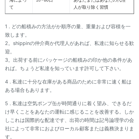
海によっ
60日
あなたまたはあなたの代理
20 -
て
人が取り除く習慣
1 . どの船積みの方法がか順序の量、重量および容積を一
致します。
2。shippinの仲介商か代理人があれば、私達に知らせる歓
迎。
3。出荷する前にパッケージの船積みの印か他の条件があ
れば。ちょうど私達を知っています許可して下さい。
4 . 私達に十分な在庫がある商品のために非常に速く船は
ある場合もあります。
5 . 私達は空気ポンプ缶が時間通りに着く望み、できるだ
け早くことをあなたの運転に感じることを改善する。しか
しこれは国際的な配達です、出荷の時間は記号論理学の会
社によって非常におよびローカル顧客または義務決まりま
す。