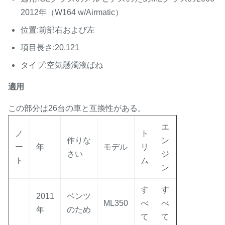
2012年（W164 w/Airmatic）
位置:前部右および左
項目長さ:20.121
タイプ:空気懸濁液ばね
適用
この部分は26台の車と互換性がある。
エ
ノ
ト
作りな
ン
ー
年
モデル
リ
さい
ジ
ト
ム
ン
す
す
2011
ベンツ
ML350
べ
べ
年
のため
て
て