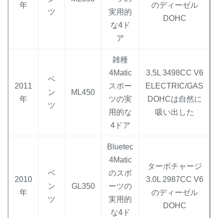
年
のディーゼル
ツ
実用的
DOHC
な4ド
ア
雑種
4Matic
3.5L 3498CC V6
ベ
2011
スポー
ELECTRIC/GAS
ン
ML450
年
ツの実
DOHCは自然に
ツ
用的な
吸い出した
4ドア
Bluetec
4Matic
ターボチャージ
ベ
のスポ
2010
3.0L 2987CC V6
ン
GL350
ーツの
年
のディーゼル
ツ
実用的
DOHC
な4ド