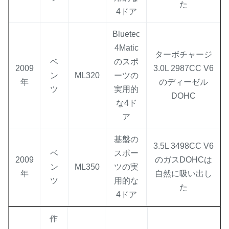
た
4ドア
Bluetec
4Matic
ターボチャージ
ベ
のスポ
2009
3.0L 2987CC V6
ン
ML320
ーツの
年
のディーゼル
ツ
実用的
DOHC
な4ド
ア
基盤の
3.5L 3498CC V6
ベ
スポー
2009
のガスDOHCは
ン
ML350
ツの実
年
自然に吸い出し
ツ
用的な
た
4ドア
作