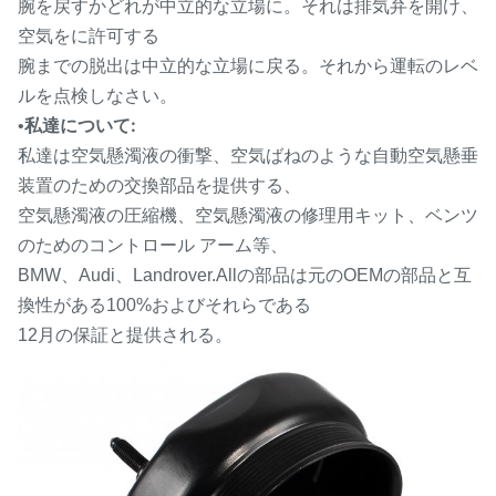
腕を戻すかどれが中立的な立場に。それは排気弁を開け、
空気をに許可する
腕までの脱出は中立的な立場に戻る。それから運転のレベ
ルを点検しなさい。
私達について:
•
私達は空気懸濁液の衝撃、空気ばねのような自動空気懸垂
装置のための交換部品を提供する、
空気懸濁液の圧縮機、空気懸濁液の修理用キット、ベンツ
のためのコントロール アーム等、
BMW、Audi、Landrover.Allの部品は元のOEMの部品と互
換性がある100%およびそれらである
12月の保証と提供される。