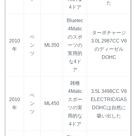
た
4ドア
Bluetec
4Matic
ターボチャージ
ベ
のスポ
2010
3.0L 2987CC V6
ン
ML350
ーツの
年
のディーゼル
ツ
実用的
DOHC
な4ド
ア
雑種
4Matic
3.5L 3498CC V6
ベ
2010
スポー
ELECTRIC/GAS
ン
ML450
年
ツの実
DOHCは自然に
ツ
用的な
吸い出した
4ドア