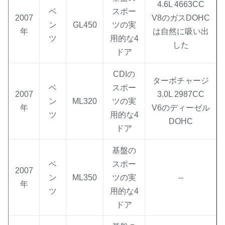
4.6L 4663CC
ベ
スポー
2007
V8のガスDOHC
ン
GL450
ツの実
年
は自然に吸い出
ツ
用的な4
した
ドア
CDIの
ターボチャージ
ベ
スポー
2007
3.0L 2987CC
ン
ML320
ツの実
年
V6のディーゼル
ツ
用的な4
DOHC
ドア
基盤の
ベ
スポー
2007
ン
ML350
ツの実
--
年
ツ
用的な4
ドア