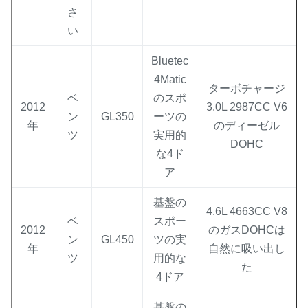
さ
い
Bluetec
4Matic
ターボチャージ
ベ
のスポ
2012
3.0L 2987CC V6
ン
GL350
ーツの
年
のディーゼル
ツ
実用的
DOHC
な4ド
ア
基盤の
4.6L 4663CC V8
ベ
スポー
2012
のガスDOHCは
ン
GL450
ツの実
年
自然に吸い出し
ツ
用的な
た
4ドア
基盤の