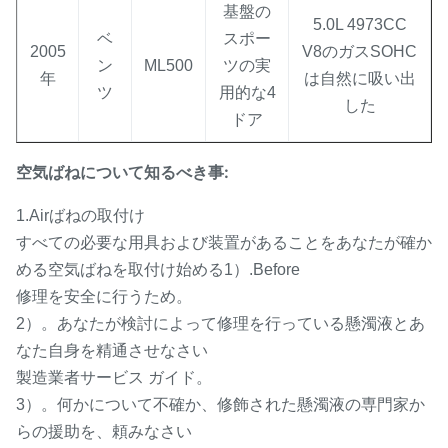
基盤の
5.0L 4973CC
ベ
スポー
2005
V8のガスSOHC
ン
ML500
ツの実
年
は自然に吸い出
ツ
用的な4
した
ドア
空気ばねについて知るべき事:
1.Airばねの取付け
すべての必要な用具および装置があることをあなたが確か
める空気ばねを取付け始める1）.Before
修理を安全に行うため。
2）。あなたが検討によって修理を行っている懸濁液とあ
なた自身を精通させなさい
製造業者サービス ガイド。
3）。何かについて不確か、修飾された懸濁液の専門家か
らの援助を、頼みなさい