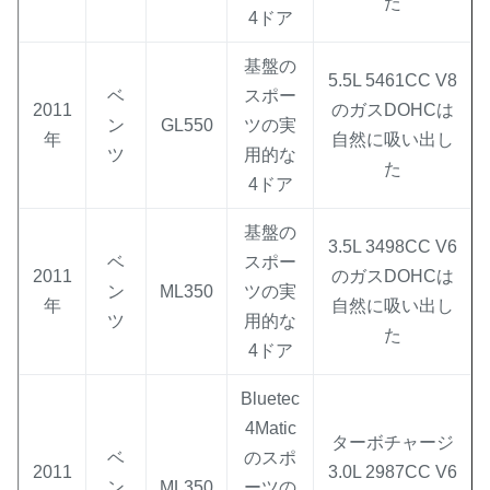
た
4ドア
基盤の
5.5L 5461CC V8
ベ
スポー
2011
のガスDOHCは
ン
GL550
ツの実
年
自然に吸い出し
ツ
用的な
た
4ドア
基盤の
3.5L 3498CC V6
ベ
スポー
2011
のガスDOHCは
ン
ML350
ツの実
年
自然に吸い出し
ツ
用的な
た
4ドア
Bluetec
4Matic
ターボチャージ
ベ
のスポ
2011
3.0L 2987CC V6
ン
ML350
ーツの