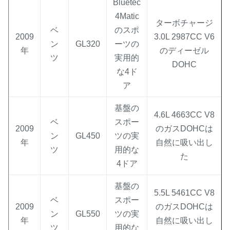
Bluetec
4Matic
ターボチャージ
ベ
のスポ
2009
3.0L 2987CC V6
ン
GL320
ーツの
年
のディーゼル
ツ
実用的
DOHC
な4ド
ア
基盤の
4.6L 4663CC V8
ベ
スポー
2009
のガスDOHCは
ン
GL450
ツの実
年
自然に吸い出し
ツ
用的な
た
4ドア
基盤の
5.5L 5461CC V8
ベ
スポー
2009
のガスDOHCは
ン
GL550
ツの実
年
自然に吸い出し
ツ
用的な