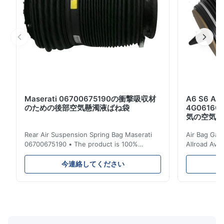
GL550 ML450のため ベ...
Maserati 06700675190の衝撃吸収材
A6 S6 
のための後部空気懸濁液ばね袋
4G06160
気の空気懸
Rear Air Suspension Spring Bag Maserati
Air Bag Gas
06700675190 • The product is 100%
Allroad Ava
compatible with the original part. Product:
4G0616002R
Air Spring & Air Bag OEM No.: 06700675190
Item Name: A
今連絡してください
Model No.: 06700675190 Position: Rear
Suspension 
Product Condition: Brand New MOQ: 1
Below. Can 
Pieces Sample: Available Advantage Good
Position: R
quality,Competitive prices ...
Condition: N