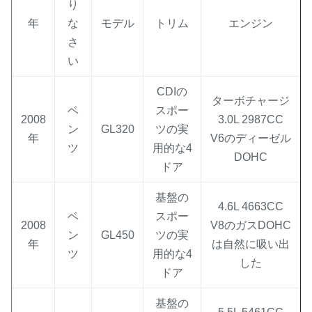
り
年
な
モデル
トリム
エンジン
さ
い
CDIの
ターボチャージ
ベ
スポー
2008
3.0L 2987CC
ン
GL320
ツの実
年
V6のディーゼル
ツ
用的な4
DOHC
ドア
基盤の
4.6L 4663CC
ベ
スポー
2008
V8のガスDOHC
ン
GL450
ツの実
年
は自然に吸い出
ツ
用的な4
した
ドア
基盤の