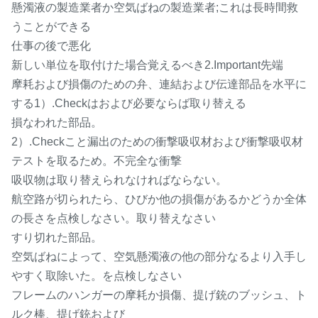
懸濁液の製造業者か空気ばねの製造業者;これは長時間救
うことができる
仕事の後で悪化
新しい単位を取付けた場合覚えるべき2.Important先端
摩耗および損傷のための弁、連結および伝達部品を水平に
する1）.Checkはおよび必要ならば取り替える
損なわれた部品。
2）.Checkこと漏出のための衝撃吸収材および衝撃吸収材
テストを取るため。不完全な衝撃
吸収物は取り替えられなければならない。
航空路が切られたら、ひびか他の損傷があるかどうか全体
の長さを点検しなさい。取り替えなさい
すり切れた部品。
空気ばねによって、空気懸濁液の他の部分なるより入手し
やすく取除いた。を点検しなさい
フレームのハンガーの摩耗か損傷、提げ銃のブッシュ、ト
ルク棒、提げ銃および