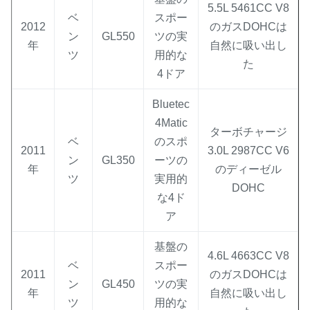
5.5L 5461CC V8
ベ
スポー
2012
のガスDOHCは
ン
GL550
ツの実
年
自然に吸い出し
ツ
用的な
た
4ドア
Bluetec
4Matic
ターボチャージ
ベ
のスポ
2011
3.0L 2987CC V6
ン
GL350
ーツの
年
のディーゼル
ツ
実用的
DOHC
な4ド
ア
基盤の
4.6L 4663CC V8
ベ
スポー
2011
のガスDOHCは
ン
GL450
ツの実
年
自然に吸い出し
ツ
用的な