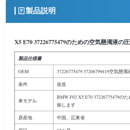
製品説明
X5 E70 37226775479のための空気懸濁
製品仕様書
OEM
37226775479 37206799419空気懸
条件
改造
BMW F02 X5 E70 3722677547
車モデル
燥します
原産地
中国、広東省