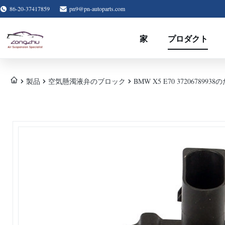
86-20-37417859
pn9@pn-autoparts.com
家
プロダクト
製品
空気懸濁液弁のブロック
BMW X5 E70 372067899