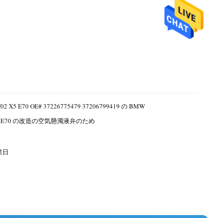
02 X5 E70 OE# 37226775479 37206799419 の BMW
X5 E70 の改造の空気懸濁液弁のため
営業日