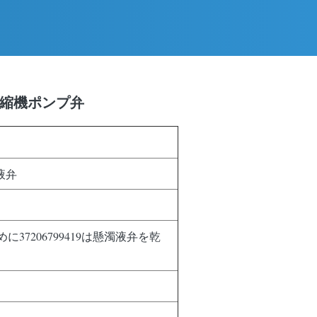
液の圧縮機ポンプ弁
濁液弁
9のために37206799419は懸濁液弁を乾