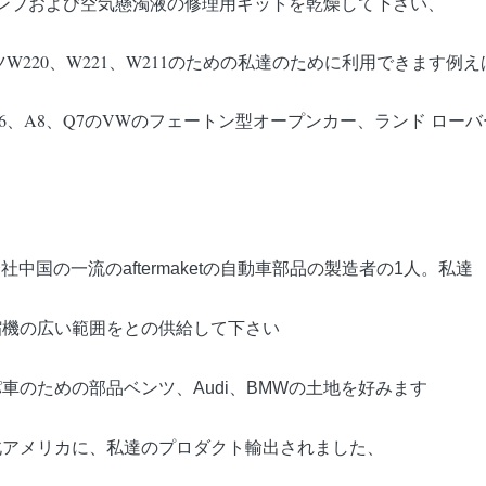
ンプおよび空気懸濁液の修理用キットを乾燥して下さい、
W220、W221、W211のための私達のために利用できます例え
5、Audi A6、A8、Q7のVWのフェートン型オープンカー、ランド
会社中国の一流のaftermaketの自動車部品の製造者の1人。私達
縮機の広い範囲をとの供給して下さい
のための部品ベンツ、Audi、BMWの土地を好みます
北アメリカに、私達のプロダクト輸出されました、