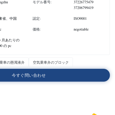
ngzhu
モデル番号:
37226775479
37206799419
東省、中国
認定:
ISO9001
c
価格:
negotiable
 ヶ月あたりの
00 の pc
乗車の懸濁液弁
空気乗車弁のブロック
今
す
ぐ
問
い
合
わ
せ