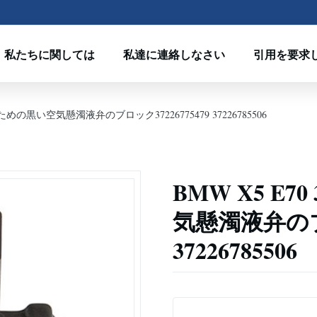
私たちに関しては
私達に連絡しなさい
引用を要求
38のための黒い空気懸濁液弁のブロック37226775479 37226785506
BMW X5 E7
気懸濁液弁のブロ
37226785506