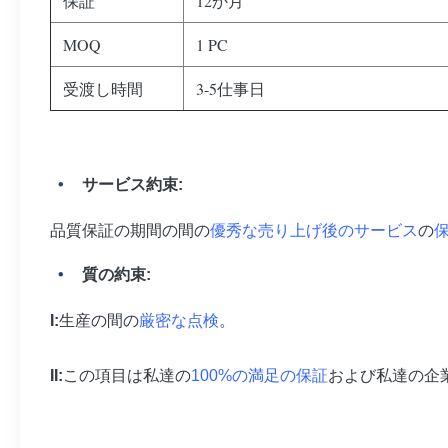
保証
12か月
MOQ
1 PC
受渡し時間
3-5仕事日
サービス約束:
品質保証の期間の間の
優秀な売り上げ後のサービス
の
保
質の約束:
I:
生産の間の
厳密な点検
。
II:
この項目は私達の
100%の満足の保証
および私達の企