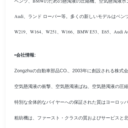
ベンツ、BMWのための懸濁液の圧縮機、空気懸濁液ポ
Audi、ランド ローバー等。多くの新しいモデルはベンツ
W219、W164、W251、W166、BMW E53、E6
•会社情報:
Zongzhuの自動車部品CO.、2003年に創設される株式
空気懸濁液の衝撃、空気懸濁液ばね、空気懸濁液の圧
特別な全体的なバイヤーへの保証された質はヨーロッパ車
粗紡機は、ファースト・クラスの質およびサービスと