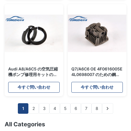
Audi A8/A6C5 の空気圧縮
Q7/A6C6 OE 4F0616005E
機ポンプ修理用キットのピ
4L0698007 のための鋼鉄
ストン・リング
空気圧縮機ポンプ シリンダ
4E0616005H 4E7616007
ー
今すぐ問い合わせ
今すぐ問い合わせ
1
2
3
4
5
6
7
8
All Categories