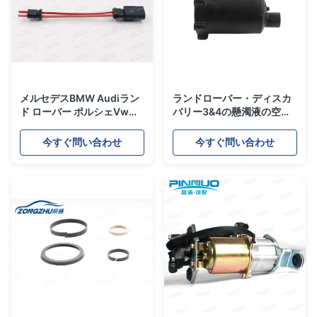
メルセデスBMW Audiラン
ランドローバー・ディスカ
ド ローバー ポルシェVwの
バリー3&4の懸濁液の空気
ための空気懸濁液の空気圧
圧縮機ポンプOEMのドライ
縮機ポンプ修理ケーブル
ヤーのプラスチック ボディ
今すぐ問い合わせ
今すぐ問い合わせ