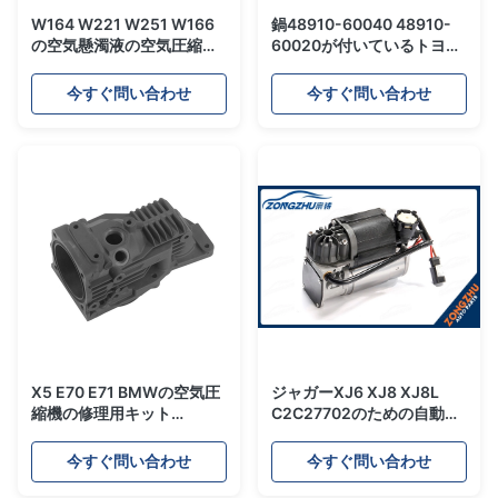
W164 W221 W251 W166
鍋48910-60040 48910-
の空気懸濁液の空気圧縮機
60020が付いているトヨタ
ポンプ ピストン・リング
Pradoの土地の巡洋艦のた
OEM A1643201204
めの衝撃吸収材の空気圧縮
今すぐ問い合わせ
今すぐ問い合わせ
機
X5 E70 E71 BMWの空気圧
ジャガーXJ6 XJ8 XJ8L
縮機の修理用キット
C2C27702のための自動空
37206789938
気圧縮機の修理用キット12
37206799419
か月の保証の
今すぐ問い合わせ
今すぐ問い合わせ
37206859714
37226775479