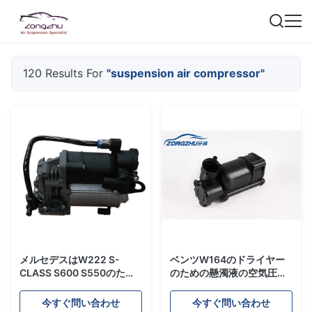
120 Results For
"suspension air compressor"
メルセデスはW222 S-
ベンツW164のドライヤー
CLASS S600 S550のため
のための懸濁液の空気圧縮
の懸濁液の空気圧縮機の空
機ポンプ修理用キットのプ
気乗車ポンプを乾燥します
ラスチック ボディ
今すぐ問い合わせ
今すぐ問い合わせ